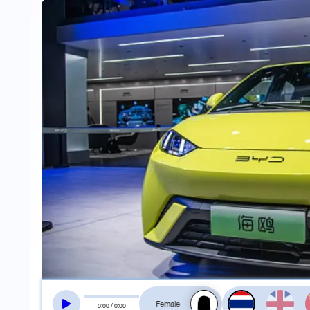
สลับเสียงอ่าน
0
:
00
/
0
:
00