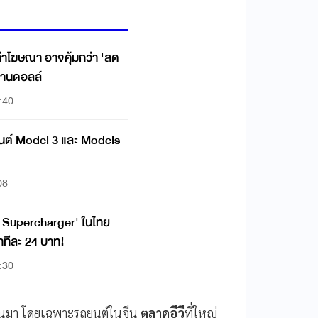
อค่าโฆษณา อาจคุ้มกว่า 'ลด
ล้านดอลล์
:40
นต์ Model 3 และ Models
08
la Supercharger' ในไทย
าทีละ 24 บาท!
:30
่านมา โดยเฉพาะรถยนต์ในจีน
ตลาดอีวี
ที่ใหญ่