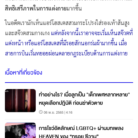
สิทธิเสรีภาพในการแต่งกาย
มากขึ้น
ในอดีตเรามักเห็นแอร์โฮสเตสสวมกระโปรงใส่รองเท้าส้นสูง
และสจ๊วตสวมกางเกง
แต่หลังจากนี้เราอาจจะเริ่มเห็นสจ๊วตที่
แต่งหน้า หรือแอร์โฮสเตสที่มีรอยสักนอกร่มผ้ามากขึ้น เมื่อ
สายการบินเริ่มทยอยผ่อนคลายกฎระเบียบด้านการแต่งกาย
เนื้อหาที่เกี่ยวข้อง
ทำอย่างไร? เมื่อลูกเป็น "เด็กเพศหลากหลาย"
หยุดเลือกปฎิบัติ ก่อนฆ่าตัวตาย
06 พ.ย. 2565 | 4:16
การโชว์อัตลักษณ์ LGBTQ+ ผ่านบทเพลง
HEAVEN ของ “ทรอย ซีวาน”