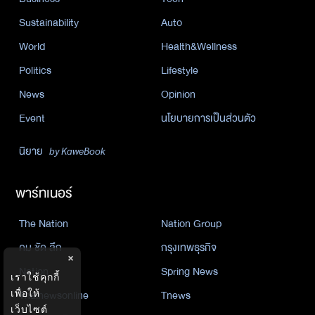
Sustainability
Auto
World
Health&Wellness
Politics
Lifestyle
News
Opinion
Event
นโยบายการเป็นส่วนตัว
นิยาย
by KaweBook
พาร์ทเนอร์
The Nation
Nation Group
คม ชัด ลึก
กรุงเทพธุรกิจ
×
Nation
Spring News
เราใช้คุกกี้
Thainewsonline
Tnews
เพื่อให้
เว็บไซต์