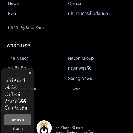
News
Opinion
Event
นโยบายการเป็นส่วนตัว
นิยาย
by KaweBook
พาร์ทเนอร์
The Nation
Nation Group
คม ชัด ลึก
กรุงเทพธุรกิจ
×
Nation
Spring News
เราใช้คุกกี้
เพื่อให้
Thainewsonline
Tnews
เว็บไซต์
ฐานเศรษฐกิจ
ทำงานได้ดี
ขึ้น
เพิ่มเติม
ยอมรับ
ตั้งค่า