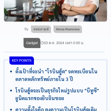
By
อาชวินท์ สุกสี
Wariya Khamchana
Gadget
03 ต.ค. 2024 เวลา 0:00 น.
KEY POINTS
ตั้งเป้าที่จะนำ "โรบินฮู้ด" จดทะเบียนใน
ตลาดหลักทรัพย์ภายใน 3 ปี
โรบินฮู้ดจะเป็นธุรกิจใหม่รูปแบบ "บีทูซี"
ยูนิตแรกของยิบอินซอย
ความตั้งใจคือ คงความเป็นโรบินฮู้ดเดิม