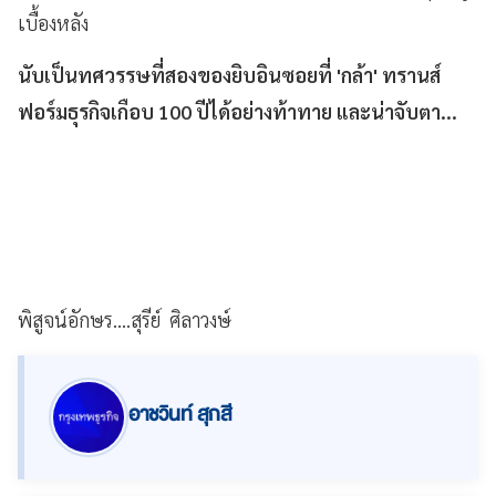
เบื้องหลัง
นับเป็นทศวรรษที่สองของยิบอินซอยที่ 'กล้า' ทรานส์
ฟอร์มธุรกิจเกือบ 100 ปีได้อย่างท้าทาย และน่าจับตา...
พิสูจน์อักษร....สุรีย์ ศิลาวงษ์
อาชวินท์ สุกสี