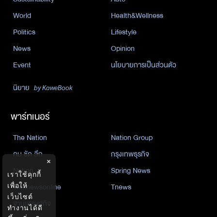
World
Health&Wellness
Politics
Lifestyle
News
Opinion
Event
นโยบายการเป็นส่วนตัว
นิยาย
by KaweBook
พาร์ทเนอร์
The Nation
Nation Group
คม ชัด ลึก
กรุงเทพธุรกิจ
×
Nation
Spring News
เราใช้คุกกี้
Thainewsonline
Tnews
เพื่อให้
เว็บไซต์
ฐานเศรษฐกิจ
ทำงานได้ดี