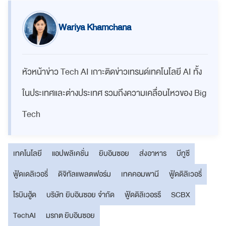
Wariya Khamchana
หัวหน้าข่าว Tech AI เกาะติดข่าวเทรนด์เทคโนโลยี AI ทั้ง
ในประเทศและต่างประเทศ รวมถึงความเคลื่อนไหวของ Big
Tech
เทคโนโลยี
แอปพลิเคชั่น
ยิบอินซอย
ส่งอาหาร
บีทูซี
ฟู้ดเดลิเวอรี่
ดิจิทัลแพลตฟอร์ม
เทคคอมพานี
ฟู้ดดิลิเวอรี่
โรบินฮู้ด
บริษัท ยิบอินซอย จำกัด
ฟู้ดดิลิเวอรรี
SCBX
TechAI
มรกต ยิบอินซอย