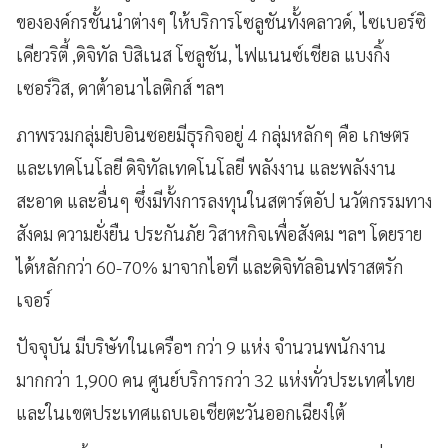
ขององค์กรชั้นนำต่างๆ ให้บริการโซลูชันทั้งคลาวด์, ไซเบอร์ซิ
เคียวริตี้ ,ดิจิทัล บิสิเนส โซลูชัน, ไฟแนนซ์เชียล แบงกิ้ง
เซอร์วิส, ดาต้าอนาไลติกส์ ฯลฯ
ภาพรวมกลุ่มยิบอินซอยมีธุรกิจอยู่ 4 กลุ่มหลักๆ คือ เกษตร
และเทคโนโลยี ดิจิทัลเทคโนโลยี พลังงาน และพลังงาน
สะอาด และอื่นๆ ซึ่งมีทั้งการลงทุนในสตาร์ตอัป นวัตกรรมทาง
สังคม ความยั่งยืน ประกันภัย วิสาหกิจเพื่อสังคม ฯลฯ โดยราย
ได้หลักกว่า 60-70% มาจากไอที และดิจิทัลอินฟราสตรัก
เจอร์
ปัจจุบัน มีบริษัทในเครือฯ กว่า 9 แห่ง จำนวนพนักงาน
มากกว่า 1,900 คน ศูนย์บริการกว่า 32 แห่งทั่วประเทศไทย
และในเขตประเทศแถบเอเชียตะวันออกเฉียงใต้