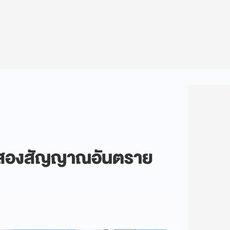
' สองสัญญาณอันตราย