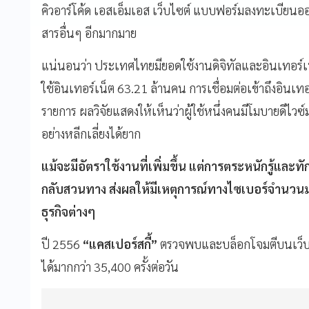
คิวอาร์โค้ด เอสเอ็มเอส เว็บไซต์ แบบฟอร์มลงทะเบียนออ
สารอื่นๆ อีกมากมาย
แน่นอนว่า ประเทศไทยมียอดใช้งานดิจิทัลและอินเทอร์เน็
ใช้อินเทอร์เน็ต 63.21 ล้านคน การเชื่อมต่อเข้าถึงอินเทอร
รายการ ผลวิจัยแสดงให้เห็นว่าผู้ใช้หนึ่งคนมีโมบายดีไวซ์มา
อย่างหลีกเลี่ยงได้ยาก
แม้จะมีอัตราใช้งานที่เพิ่มขึ้น แต่การตระหนักรู้แล
กลับสวนทาง ส่งผลให้มีเหตุการณ์ทางไซเบอร์จำนวนมา
ธุรกิจต่างๆ
ปี 2556
“แคสเปอร์สกี้”
ตรวจพบและบล็อกโจมตีบนเว็บได
ได้มากกว่า 35,400 ครั้งต่อวัน