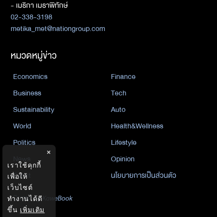
- เมธิกา เมธาพิทักษ์
02-338-3198
metika_met@nationgroup.com
หมวดหมู่ข่าว
Economics
Finance
Business
Tech
Sustainability
Auto
World
Health&Wellness
Politics
Lifestyle
×
News
Opinion
เราใช้คุกกี้
Event
นโยบายการเป็นส่วนตัว
เพื่อให้
เว็บไซต์
นิยาย
by KaweBook
ทำงานได้ดี
ขึ้น
เพิ่มเติม