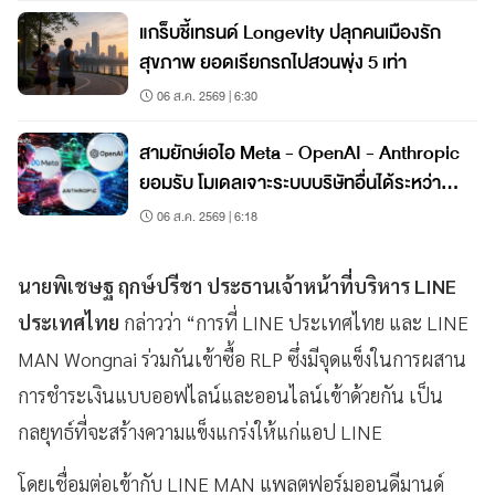
แกร็บชี้เทรนด์ Longevity ปลุกคนเมืองรัก
สุขภาพ ยอดเรียกรถไปสวนพุ่ง 5 เท่า
06 ส.ค. 2569 | 6:30
สามยักษ์เอไอ Meta - OpenAI - Anthropic
ยอมรับ โมเดลเจาะระบบบริษัทอื่นได้ระหว่าง
ทดสอบ
06 ส.ค. 2569 | 6:18
นายพิเชษฐ ฤกษ์ปรีชา ประธานเจ้าหน้าที่บริหาร LINE
ประเทศไทย
กล่าวว่า “การที่ LINE ประเทศไทย และ LINE
MAN Wongnai ร่วมกันเข้าซื้อ RLP ซึ่งมีจุดแข็งในการผสาน
การชำระเงินแบบออฟไลน์และออนไลน์เข้าด้วยกัน เป็น
กลยุทธ์ที่จะสร้างความแข็งแกร่งให้แก่แอป LINE
โดยเชื่อมต่อเข้ากับ LINE MAN แพลตฟอร์มออนดีมานด์