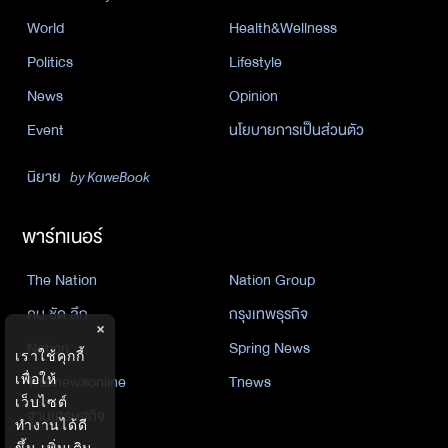
World
Health&Wellness
Politics
Lifestyle
News
Opinion
Event
นโยบายการเป็นส่วนตัว
นิยาย
by KaweBook
พาร์ทเนอร์
The Nation
Nation Group
คม ชัด ลึก
กรุงเทพธุรกิจ
×
Nation
Spring News
เราใช้คุกกี้
เพื่อให้
Thainewsonline
Tnews
เว็บไซต์
ฐานเศรษฐกิจ
ทำงานได้ดี
ขึ้น
เพิ่มเติม