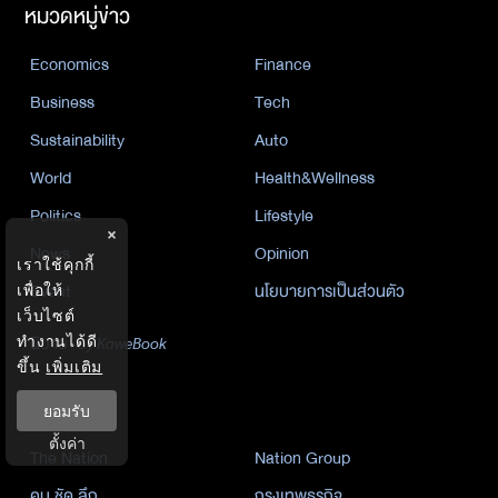
หมวดหมู่ข่าว
Economics
Finance
Business
Tech
Sustainability
Auto
World
Health&Wellness
Politics
Lifestyle
×
News
Opinion
เราใช้คุกกี้
Event
นโยบายการเป็นส่วนตัว
เพื่อให้
เว็บไซต์
นิยาย
ทำงานได้ดี
by KaweBook
ขึ้น
เพิ่มเติม
พาร์ทเนอร์
ยอมรับ
ตั้งค่า
The Nation
Nation Group
คม ชัด ลึก
กรุงเทพธุรกิจ