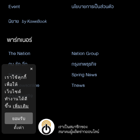
Event
นโยบายการเป็นส่วนตัว
นิยาย
by KaweBook
พาร์ทเนอร์
The Nation
Nation Group
คม ชัด ลึก
กรุงเทพธุรกิจ
×
Nation
Spring News
เราใช้คุกกี้
Thainewsonline
Tnews
เพื่อให้
เว็บไซต์
ฐานเศรษฐกิจ
ทำงานได้ดี
ขึ้น
เพิ่มเติม
ยอมรับ
ตั้งค่า