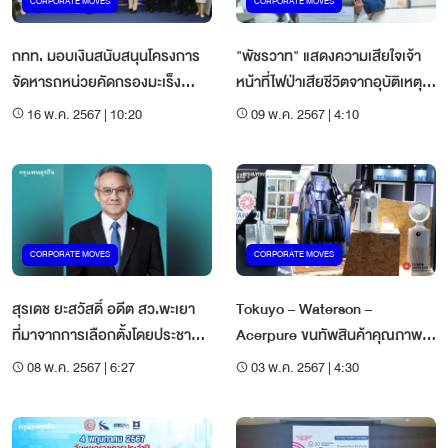
CORPORATE MOVES
CORPORATE MOVES
กทท. มอบเงินสนับสนุนโครงการ
"พัชรวาท" แสดงความเสียใจเจ้า
จัดหารถหน่วยคัดกรองมะเร็ง
หน้าที่ไฟป่าเสียชีวิตจากอุบัติเหตุ
นรีเวช 36 ล้านบาท เพื่อถวายเป็น
รถพลิกคว่ำ มอบ “กรมป่าไม้" ให้
16 พ.ค. 2567 | 10:20
09 พ.ค. 2567 | 4:10
พระราชกุศลแด่พระบาทสมเด็จ
ความช่วยเหลือครอบครัว
พระเจ้าอยู่หัวฯ ในโอกาสเจริญ
พระชนมพรรษาครบ 6 รอบ 28
กรกฎาคม 2567
CORPORATE MOVES
CORPORATE MOVES
สุรเดช ยะสวัสดิ์ อดีต สว.พะเยา
Tokuyo – Waterson –
ที่มาจากการเลือกตั้งโดยประชาชน
Acerpure ขนทัพสินค้าคุณภาพ
ซุ่มฟิต เตรียมลงสมัคร สว.ชุดใหม่
การันตีรางวัล Taiwan
08 พ.ค. 2567 | 6:27
03 พ.ค. 2567 | 4:30
Excellence