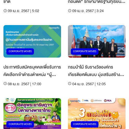
ชาติ
ก่อนตัด” รักษามาตรฐานทุเรียน
ไทย
09 เม.ย. 2567 | 5:02
09 เม.ย. 2567 | 3:24
CORPORATE MOVES
CORPORATE MOVES
ประกาศรับสมัครบุคคลเพื่อรับการ
กรมป่าไม้ รับรางวัลองค์กร
คัดเลือกเข้าดำรงตำแหน่ง “ผู้
เกียรติยศต้นแบบ มุ่งเสริมสร้างคน
อำนวยการสถาบันคุ้มครองเงิน
ดี คนเก่ง คนกล้าสู่การพัฒนาที่
08 เม.ย. 2567 | 17:00
04 เม.ย. 2567 | 12:05
ฝาก”
ยั่งยืน
CORPORATE MOVES
CORPORATE MOVES