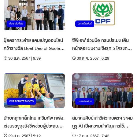
ประชาสัมพันธ์
ประชาสัมพันธ์
ปุ๋ยตรากระต่าย แคมเปญออนไลน์
ซีพีเอฟ ร่วมมือ กรมประมง เดิน
คว้ารางวัล Best Use of Social
หน้าต่อแผนงานเชิงรุก 5 โครงการ
Awards จาก MAAT
พิชิตปลาหมอคางดำ
30 ส.ค. 2567 | 9:39
30 ส.ค. 2567 | 6:29
CORPORATE MOVES
ประชาสัมพันธ์
นักยกลูกเหล็กไทย เสริมทัพ กฟผ.
สมาคมศิษย์เก่าวิศวเกษตรฯ ระดม
เร่งบรรจุถุงยังชีพช่วยผู้ประสบ
กูรู AI เปิดความสำคัญการใช้
อุทกภัยภาคเหนือ
นวัตกรรมพัฒนาชาติ
29 ส.ค. 2567 | 5:12
17 ก.ค. 2567 | 7:42