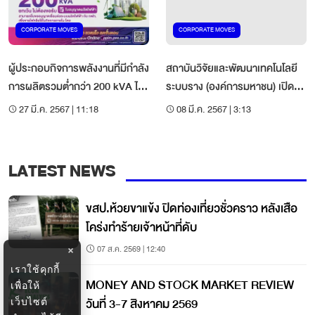
CORPORATE MOVES
CORPORATE MOVES
ผู้ประกอบกิจการพลังงานที่มีกำลัง
สถาบันวิจัยและพัฒนาเทคโนโลยี
การผลิตรวมต่ำกว่า 200 kVA ไม่
ระบบราง (องค์การมหาชน) เปิดรับ
ต้องขอรับใบอนุญาตผลิตไฟฟ้า
สมัครบุคคล เพื่อสรรหาเป็นผู้
27 มี.ค. 2567 | 11:18
08 มี.ค. 2567 | 3:13
“สะดวก รวดเร็ว ลดขั้นตอน”
ดำรงตำแหน่ง “ผู้อำนวยการ
สถาบันวิจัยและพัฒนาเทคโนโลยี
ระบบราง”
LATEST NEWS
ขสป.ห้วยขาแข้ง ปิดท่องเที่ยวชั่วคราว หลังเสือ
โคร่งทำร้ายเจ้าหน้าที่ดับ
07 ส.ค. 2569 | 12:40
×
เราใช้คุกกี้
MONEY AND STOCK MARKET REVIEW
เพื่อให้
วันที่ 3-7 สิงหาคม 2569
เว็บไซต์