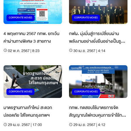
CORPORATE MOVES
CORPORATE MOVES
4 พฤษภาคม 2567 กทพ. ยกเว้น
กฟผ. มุ่งมั่นสู่การเปลี่ยนผ่าน
ค่าผ่านทางพิเศษ 3 สายทาง
พลังงานอย่างยั่งยืนอย่างเป็นรูป
ธรรม ด้วยกลยุทธ์ “Triple S”
02 พ.ค. 2567 | 8:23
30 เม.ย. 2567 | 4:14
โชว์ Mae Moh Green Model ในที่
ประชุม ESCAP สมัยที่ 80
CORPORATE MOVES
CORPORATE MOVES
มาตรฐานทางเท้าใหม่ สะดวก
กทพ. ทดสอบใช้มาตรการจัด
ปลอดภัย ใส่ใจคนกรุงเทพฯ
สัญญาณไฟควบคุมการเข้าใช้ทาง
(Ramp Metering) ตัดสลับการ
29 เม.ย. 2567 | 17:00
29 เม.ย. 2567 | 4:12
จราจร ทางร่วมอาจณรงค์ ทาง