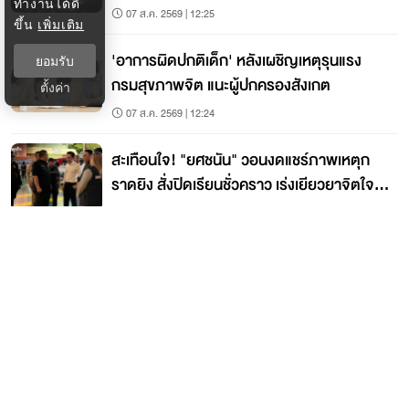
ทำงานได้ดี
07 ส.ค. 2569 | 12:25
ขึ้น
เพิ่มเติม
'อาการผิดปกติเด็ก' หลังเผชิญเหตุรุนแรง
ยอมรับ
กรมสุขภาพจิต แนะผู้ปกครองสังเกต
ตั้งค่า
07 ส.ค. 2569 | 12:24
สะเทือนใจ! "ยศชนัน" วอนงดแชร์ภาพเหตุก
ราดยิง สั่งปิดเรียนชั่วคราว เร่งเยียวยาจิตใจ
ครู-นร.
07 ส.ค. 2569 | 12:19
ติดต่อกรุงเทพธุรกิจ
ติดต่อกองบรรณาธิการ
ktwebeditor@nationgroup.com