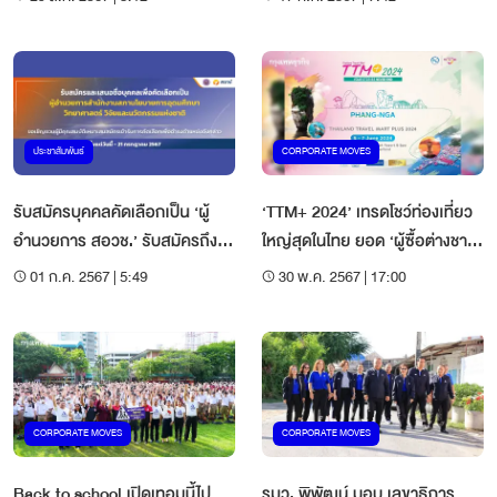
ประชาสัมพันธ์
CORPORATE MOVES
รับสมัครบุคคลคัดเลือกเป็น ‘ผู้
‘TTM+ 2024’ เทรดโชว์ท่องเที่ยว
อำนวยการ สอวช.’ รับสมัครถึง
ใหญ่สุดในไทย ยอด ‘ผู้ซื้อต่างชาติ’
21 กรกฎาคม 2567
ทำนิวไฮ ต่อยอดธุรกิจได้ไม่รู้จบ!
01 ก.ค. 2567 | 5:49
30 พ.ค. 2567 | 17:00
CORPORATE MOVES
CORPORATE MOVES
Back to school เปิดเทอมนี้ไป
รมว. พิพัฒน์ มอบ เลขาธิการ