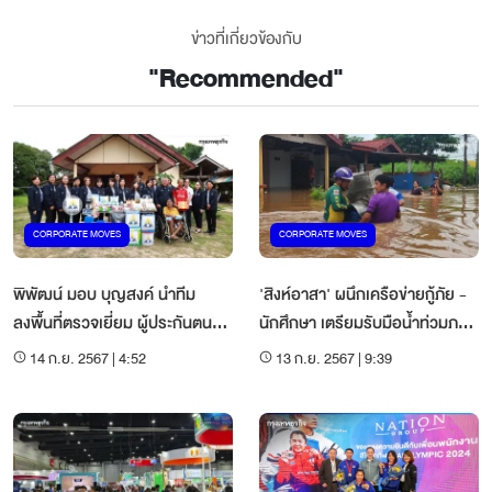
ข่าวที่เกี่ยวข้องกับ
"
Recommended
"
CORPORATE MOVES
CORPORATE MOVES
พิพัฒน์ มอบ บุญสงค์ นำทีม
'สิงห์อาสา' ผนึกเครือข่ายกู้ภัย -
ลงพื้นที่ตรวจเยี่ยม ผู้ประกันตน
นักศึกษา เตรียมรับมือน้ำท่วมภาค
ทุพพลภาพ จ.เพชรบุรี
อีสาน
14 ก.ย. 2567 | 4:52
13 ก.ย. 2567 | 9:39