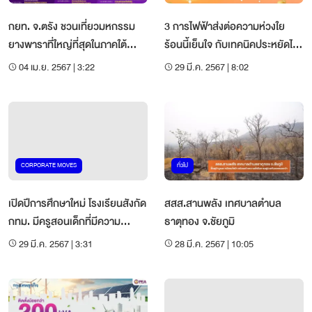
กยท. จ.ตรัง ชวนเที่ยวมหกรรม
3 การไฟฟ้าส่งต่อความห่วงใย
ยางพาราที่ใหญ่ที่สุดในภาคใต้
ร้อนนี้เย็นใจ กับเทคนิคประหยัดไฟ
ประจำปี 2567
แบบง่าย ๆ
04 เม.ย. 2567 | 3:22
29 มี.ค. 2567 | 8:02
CORPORATE MOVES
ทั่วไป
เปิดปีการศึกษาใหม่ โรงเรียนสังกัด
สสส.สานพลัง เทศบาลตำบล
กทม. มีครูสอนเด็กที่มีความ
ธาตุทอง จ.ชัยภูมิ
บกพร่อง ครบทั้ง 437 แห่งแล้ว
29 มี.ค. 2567 | 3:31
28 มี.ค. 2567 | 10:05