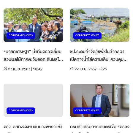
พิเศษเฉลิมมหานคร
CORPORATE MOVES
CORPORATE MOVES
“นายกเศรษฐา” นำทีมตรวจเยี่ยม
ชป.ระดมกำจัดวัชพืชในลำคลอง
สวนผลไม้ภาคตะวันออก ดันผลไม้
เปิดทางน้ำไล่ความเค็ม-ควบคุม
ไทยสู่ตลาดโลก
คุณภาพน้ำให้ดีขึ้น
27 เม.ย. 2567 | 10:42
22 เม.ย. 2567 | 3:25
CORPORATE MOVES
CORPORATE MOVES
ตรัง-กยท.จัดงานวันยางพาราแห่ง
กรมส่งเสริมการเกษตรเข้ม “ตรวจ