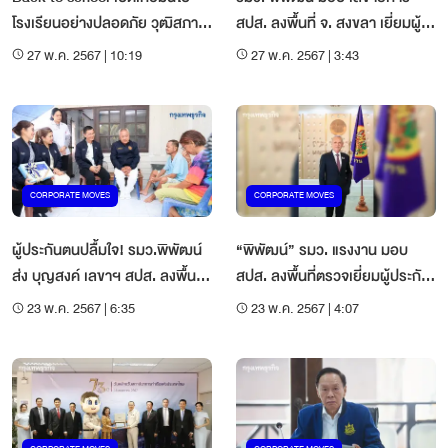
โรงเรียนอย่างปลอดภัย วุฒิสภา-
สปส. ลงพื้นที่ จ. สงขลา เยี่ยมผู้
สสส. ขับเคลื่อนรณรงค์ยกมือ
ทุพพลภาพ “ในโครงการ สปส.
27 พ.ค. 2567 | 10:19
27 พ.ค. 2567 | 3:43
หยุดรถให้คนข้ามทางม้าลาย
มอบสุข”
CORPORATE MOVES
CORPORATE MOVES
ผู้ประกันตนปลื้มใจ! รมว.พิพัฒน์
“พิพัฒน์” รมว. แรงงาน มอบ
ส่ง บุญสงค์ เลขาฯ สปส. ลงพื้นที่
สปส. ลงพื้นที่ตรวจเยี่ยมผู้ประกัน
ตรวจเยี่ยมถึงบ้านพักในจังหวัด
ตนทุพพลภาพ ในโครงการ “สปส.
23 พ.ค. 2567 | 6:35
23 พ.ค. 2567 | 4:07
สุราษฎร์ธานี
มอบสุข” จ.นครศรีธรรมราช