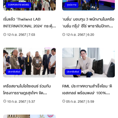
CORPORATE MOVES
จุดประกาย
เริ่มแล้ว 'Thailand LAB
'เนชั่น' มอบทุน 3 พนักงานในเครือ
INTERNATIONAL 2024' กระตุ้น
'เนชั่น กรุ๊ป' ฮีโร่ พาราลิมปิกเกมส์
การลงทุนอุตสาหกรรมเครื่องมือ
2024
12 ก.ย. 2567 | 7:03
12 ก.ย. 2567 | 6:20
ห้องปฏิบัติการ
ประชาสัมพันธ์
ประชาสัมพันธ์
เครือสยามไบโอไซเอนซ์ ร่วมกับ
RML ประกาศความสำเร็จโอน ‘ดิ
โครงการราษฎรสุขใจฯ จัด
เอสเทลล์ พร้อมพงษ์’ 100%
กิจกรรมตู้ยาชุมชนต่อเนื่อง
มูลค่า 5.2 พันล้านบาท
10 ก.ย. 2567 | 5:37
05 ก.ย. 2567 | 5:59