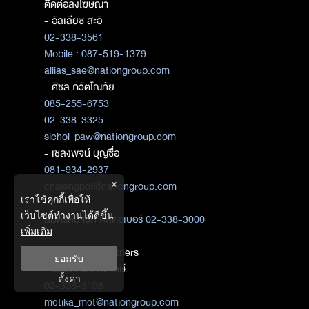
ติดต่อลงโฆษณา
- อัลเลียซ สะอิ
02-338-3561
Mobile : 087-519-1379
allias_sae@nationgroup.com
- ศิชล ภวัตโณทัย
085-255-6753
02-338-3325
sichol_paw@nationgroup.com
- เชลงพจน์ บุญซื่อ
081-934-2937
×
chalengpot@nationgroup.com
เราใช้คุกกี้เพื่อให้
เว็บไซต์ทำงานได้ดีขึ้น
สมัครสมาชิก
ติดต่อเบอร์ 02-338-3000
เพิ่มเติม
ติดต่อ Media Partners
ยอมรับ
- เมธิกา เมธาพิทักษ์
ตั้งค่า
02-338-3198
metika_met@nationgroup.com