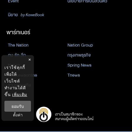
Event
นโยบายการเป็นส่วนตัว
นิยาย
by KaweBook
พาร์ทเนอร์
The Nation
Nation Group
คม ชัด ลึก
กรุงเทพธุรกิจ
×
Nation
Spring News
เราใช้คุกกี้
เพื่อให้
Thainewsonline
Tnews
เว็บไซต์
ฐานเศรษฐกิจ
ทำงานได้ดี
ขึ้น
เพิ่มเติม
ยอมรับ
ตั้งค่า