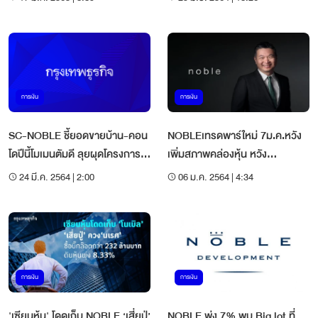
การเงิน
การเงิน
SC-NOBLE ชี้ยอดขายบ้าน-คอน
NOBLEเทรดพาร์ใหม่ 7ม.ค.หวัง
โดปีนี้โมเมนตัมดี ลุยผุดโครงการ
เพิ่มสภาพคล่องหุ้น หวัง
ใหม่
เข้าSET100
24 มี.ค. 2564 | 2:00
06 ม.ค. 2564 | 4:34
การเงิน
การเงิน
'เซียนหุ้น' โดดเก็บ NOBLE ‘เสี่ยปู่’
NOBLE พุ่ง 7% พบ Big lot ที่