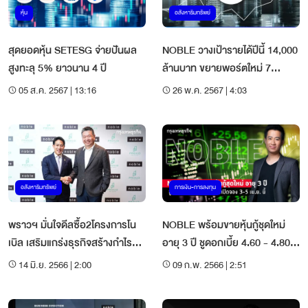
หุ้น
อสังหาริมทรัพย์
สุดยอดหุ้น SETESG จ่ายปันผล
NOBLE วางเป้ารายได้ปีนี้ 14,000
สูงทะลุ 5% ยาวนาน 4 ปี
ล้านบาท ขยายพอร์ตใหม่ 7
โครงการ 22,610 ล้านบาท
05 ส.ค. 2567 | 13:16
26 พ.ค. 2567 | 4:03
อสังหาริมทรัพย์
การเงิน-การลงทุน
พราวฯ มั่นใจดีลซื้อ2โครงการโน
NOBLE พร้อมขายหุ้นกู้ชุดใหม่
เบิล เสริมแกร่งธุรกิจสร้างกำไรขั้น
อายุ 3 ปี ชูดอกเบี้ย 4.60 - 4.80%
ต้น30%
คาดเปิดจอง 3 - 5 เม.ย. นี้
14 มิ.ย. 2566 | 2:00
09 ก.พ. 2566 | 2:51