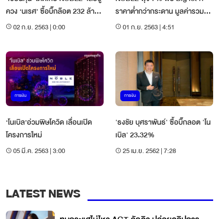
ควง ‘นเรศ’ ซื้อบิ๊กล๊อต 232 ล้าน
ราคาต่ำกว่ากระดาน มูลค่ารวม
บาท ดันหุ้นพุ่ง 8.33%
232 ล้านบาท
02 ก.ย. 2563 | 0:00
01 ก.ย. 2563 | 4:51
การเงิน
การเงิน
‘โนเบิล’อ่วมพิษโควิด เลื่อนเปิด
'ธงชัย บุศราพันธ์' ซื้อบิ๊กลอต 'โน
โครงการใหม่
เบิล' 23.32%
05 มี.ค. 2563 | 3:00
25 เม.ย. 2562 | 7:28
LATEST NEWS