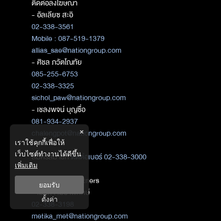
ติดต่อลงโฆษณา
- อัลเลียซ สะอิ
02-338-3561
Mobile : 087-519-1379
allias_sae@nationgroup.com
- ศิชล ภวัตโณทัย
085-255-6753
02-338-3325
sichol_paw@nationgroup.com
- เชลงพจน์ บุญซื่อ
081-934-2937
×
chalengpot@nationgroup.com
เราใช้คุกกี้เพื่อให้
เว็บไซต์ทำงานได้ดีขึ้น
สมัครสมาชิก
ติดต่อเบอร์ 02-338-3000
เพิ่มเติม
ติดต่อ Media Partners
ยอมรับ
- เมธิกา เมธาพิทักษ์
ตั้งค่า
02-338-3198
metika_met@nationgroup.com