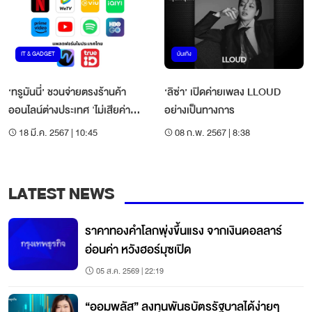
IT & GADGET
บันเทิง
‘ทรูมันนี่’ ชวนจ่ายตรงร้านค้า
‘ลิซ่า’ เปิดค่ายเพลง LLOUD
ออนไลน์ต่างประเทศ 'ไม่เสียค่า
อย่างเป็นทางการ
ธรรมเนียม'
18 มี.ค. 2567 | 10:45
08 ก.พ. 2567 | 8:38
LATEST NEWS
ราคาทองคำโลกพุ่งขึ้นแรง จากเงินดอลลาร์
อ่อนค่า หวังฮอร์มุซเปิด
05 ส.ค. 2569 | 22:19
“ออมพลัส” ลงทุนพันธบัตรรัฐบาลได้ง่ายๆ