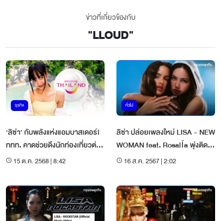
ข่าวที่เกี่ยวข้องกับ
"
LLOUD
"
ธุรกิจ
ทั่วไป
‘ลิซ่า’ กับพลังแห่งแอมบาสเดอร์!
ลิซ่า ปล่อยเพลงใหม่ LISA - NEW
ททท. คาดช่วยดึงนักท่องเที่ยวต่าง
WOMAN feat. Rosalía พุ่งติดเท
ชาติเข้าไทย 5-10 ล้านคนปี 69
รนด์ยอดวิวล้านแตก
15 ต.ค. 2568 | 8:42
16 ส.ค. 2567 | 2:02