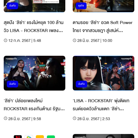
บันเทิง
ธุรกิจ
สุดปัง 'ลิซ่า' แรงไม่หยุด 100 ล้าน
ตามรอย ‘ลิซ่า’ อวด Soft Power
วิว LISA - ROCKSTAR เพลงมา
ไทย! จากสวมชฎา สู่เสน่ห์
แรงอันดับ 1 YouTube
‘เยาวราช’ เขย่าโลก
12 ก.ค. 2567 | 5:48
28 มิ.ย. 2567 | 10:00
บันเทิง
บันเทิง
'ลิซ่า' ปล่อยเพลงใหม่
'LISA - ROCKSTAR' พุ่งติดเท
ROCKSTAR แรงเกินต้าน! รัฐบาล
รนด์ยอดวิวล้านแตก 'ลิซ่า
ชมแบบอย่างที่ดีเยาวชนไทย
BLACKPINK' ปล่อยเพลงใหม่
28 มิ.ย. 2567 | 9:58
28 มิ.ย. 2567 | 2:53