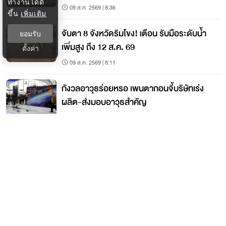
ทำงานได้ดี
09 ส.ค. 2569 | 8:36
ขึ้น
เพิ่มเติม
จับตา 8 จังหวัดริมโขง! เตือน รับมือระดับน้ำ
ยอมรับ
เพิ่มสูง ถึง 12 ส.ค. 69
ตั้งค่า
09 ส.ค. 2569 | 8:11
กังวลอาวุธร่อยหรอ เพนตากอนจี้บริษัทเร่ง
ผลิต-ส่งมอบอาวุธสำคัญ
09 ส.ค. 2569 | 8:00
ติดต่อกรุงเทพธุรกิจ
ติดต่อกองบรรณาธิการ
ktwebeditor@nationgroup.com