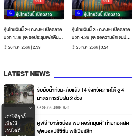
หุ้น
หุ้น
หุ้นไทยวันนี้ 26 ก.ค.66 เปิดตลาด
หุ้นไทยวันนี้ 25 ก.ค.66 เปิดตลาด
บวก 1.36 จุด รอประชุมเฟดคืนนี้-
บวก 4.29 จุด รอความชัดเจนปม
การเมืองกดดัน
โหวตนายกฯ
26 ก.ค. 2566 | 2:39
25 ก.ค. 2566 | 3:24
LATEST NEWS
รับมือน้ำท่วม-ภัยแล้ง 14 จังหวัดภาคใต้ ชู 4
มาตรการรับฝน 2 ช่วง
09 ส.ค. 2569 | 8:41
×
เราใช้คุกกี้
ดูฟรี ‘อาร์เซน่อล พบ ดอร์ทมุนด์’ ถ่ายทอดสด
เพื่อให้
ฟุตบอลปรีซีซั่น พรีเมียร์ลีก
เว็บไซต์