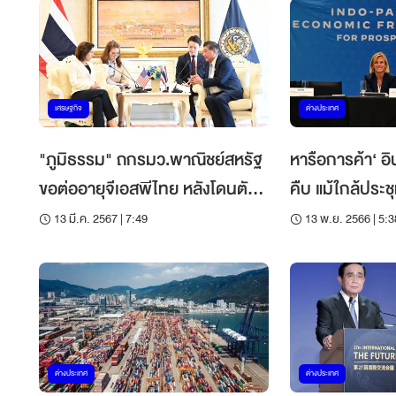
เศรษฐกิจ
ต่างประเทศ
"ภูมิธรรม" ถกรมว.พาณิชย์สหรัฐ
หารือการค้า‘ อิ
ขอต่ออายุจีเอสพีไทย หลังโดนตัด
คืบ แม้ใกล้ประช
ไปตั้งแต่ปี 63
13 มี.ค. 2567 | 7:49
13 พ.ย. 2566 | 5:3
ต่างประเทศ
ต่างประเทศ