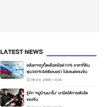
LATEST NEWS
อสังหาฯภูเก็ตเดือดยีลด์10% ราคาที่ดิน
พุ่ง300%รัสเซียเบอร์1 โปแลนด์แซงจีน
08 ส.ค. 2569 | 10:00
รู้จัก ‘หมู่บ้านมะเร็ง’ เงามืดใต้การเติบโต
ของจีน