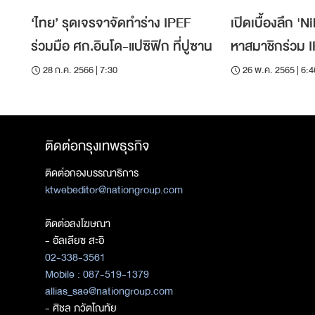
‘ไทย’ รุดเจรจาจัดทำร่าง IPEF
เปิดเบื้องลึก '
ร่วมมือ ศก.อินโด-แปซิฟิก ที่ปูซาน
หาสมาชิกร่วม 
28 ก.ค. 2566 | 7:30
26 พ.ค. 2565 | 6:4
ติดต่อกรุงเทพธุรกิจ
ติดต่อกองบรรณาธิการ
ktwebeditor@nationgroup.com
ติดต่อลงโฆษณา
- อัลเลียซ สะอิ
02-338-3561
Mobile : 087-519-1379
allias_sae@nationgroup.com
- ศิชล ภวัตโณทัย