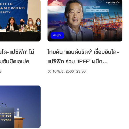
เศรษฐกิจ
นโด-แปซิฟิก’ ไม่
ไทยดัน ‘แลนด์บริดจ์’ เชื่อมอินโด-
ุมซัมมิตเอเปค
แปซิฟิก ร่วม 'IPEF’ ผนึก
ซัพพลายเชน 14 ประเทศ
8
10 พ.ย. 2566 | 23:36