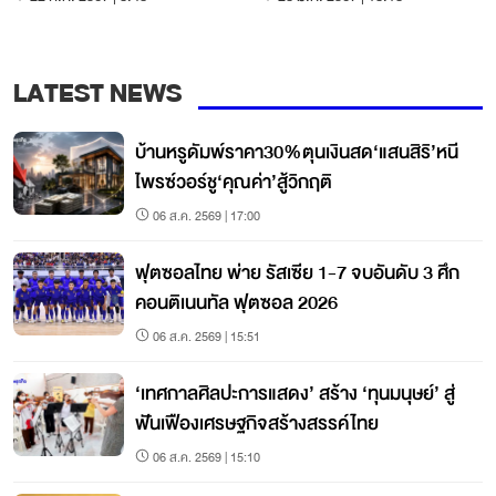
LATEST NEWS
บ้านหรูดัมพ์ราคา30%ตุนเงินสด‘แสนสิริ’หนี
ไพรซ์วอร์ชู‘คุณค่า’สู้วิกฤติ
06 ส.ค. 2569 | 17:00
ฟุตซอลไทย พ่าย รัสเซีย 1-7 จบอันดับ 3 ศึก
คอนติเนนทัล ฟุตซอล 2026
06 ส.ค. 2569 | 15:51
‘เทศกาลศิลปะการแสดง’ สร้าง ‘ทุนมนุษย์’ สู่
ฟันเฟืองเศรษฐกิจสร้างสรรค์ไทย
06 ส.ค. 2569 | 15:10