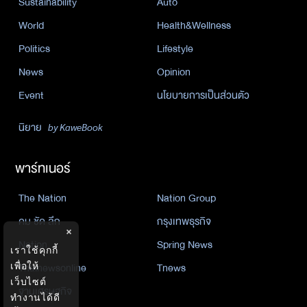
Sustainability
Auto
World
Health&Wellness
Politics
Lifestyle
News
Opinion
Event
นโยบายการเป็นส่วนตัว
นิยาย
by KaweBook
พาร์ทเนอร์
The Nation
Nation Group
คม ชัด ลึก
กรุงเทพธุรกิจ
×
Nation
Spring News
เราใช้คุกกี้
Thainewsonline
Tnews
เพื่อให้
เว็บไซต์
ฐานเศรษฐกิจ
ทำงานได้ดี