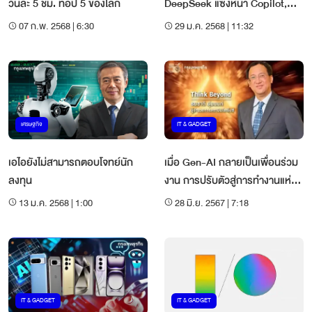
วันละ 5 ชม. ท็อป 5 ของโลก
DeepSeek แซงหน้า Copilot,
Gemini และ ChatGPT
07 ก.พ. 2568 | 6:30
29 ม.ค. 2568 | 11:32
เศรษฐกิจ
IT & GADGET
เอไอยังไม่สามารถตอบโจทย์นัก
เมื่อ Gen-AI กลายเป็นเพื่อนร่วม
ลงทุน
งาน การปรับตัวสู่การทำงานแห่ง
อนาคต
13 ม.ค. 2568 | 1:00
28 มิ.ย. 2567 | 7:18
IT & GADGET
IT & GADGET