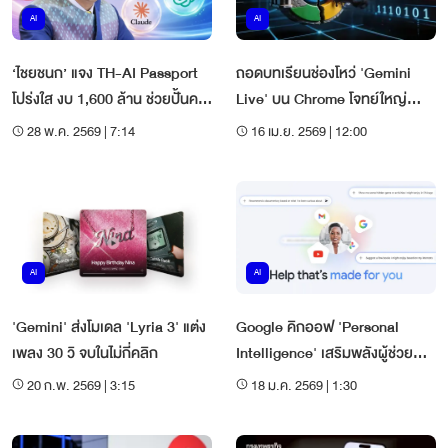
AI
AI
‘ไชยชนก’ แจง TH-AI Passport
ถอดบทเรียนช่องโหว่ 'Gemini
โปร่งใส งบ 1,600 ล้าน ช่วยปั้นคน
Live' บน Chrome โจทย์ใหญ่
ไทย 5 ล้านคนใช้ AI ตัวดังฟรี
ความปลอดภัยยุค AI
28 พ.ค. 2569 | 7:14
16 เม.ย. 2569 | 12:00
AI
AI
'Gemini' ส่งโมเดล 'Lyria 3' แต่ง
Google คิกออฟ 'Personal
เพลง 30 วิ จบในไม่กี่คลิก
Intelligence' เสริมพลังผู้ช่วย
อัจฉริยะบน Gemini
20 ก.พ. 2569 | 3:15
18 ม.ค. 2569 | 1:30