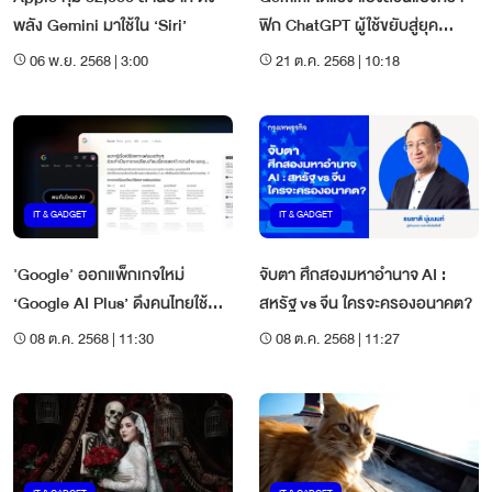
พลัง Gemini มาใช้ใน ‘Siri’
ฟิก ChatGPT ผู้ใช้ขยับสู่ยุค
‘สร้าง-แชร์ด้วยเอไอ’
06 พ.ย. 2568 | 3:00
21 ต.ค. 2568 | 10:18
IT & GADGET
IT & GADGET
'Google' ออกแพ็กเกจใหม่
จับตา ศึกสองมหาอำนาจ AI :
‘Google AI Plus’ ดึงคนไทยใช้
สหรัฐ vs จีน ใครจะครองอนาคต?
'AI'
08 ต.ค. 2568 | 11:30
08 ต.ค. 2568 | 11:27