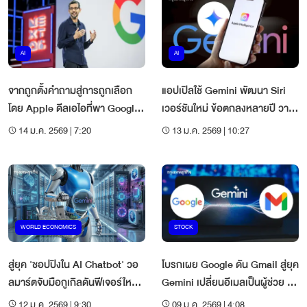
AI
AI
จากถูกตั้งคำถามสู่การถูกเลือก
แอปเปิลใช้ Gemini พัฒนา Siri
โดย Apple ดีลเอไอที่พา Google
เวอร์ชันใหม่ ข้อตกลงหลายปี วาง
กลับสู่ผู้นำตลาด?
เป็นฐาน Apple Intelligence
14 ม.ค. 2569 | 7:20
13 ม.ค. 2569 | 10:27
WORLD ECONOMICS
STOCK
สู่ยุค 'ชอปปิงใน AI Chatbot' วอ
โบรกเผย Google ดัน Gmail สู่ยุค
ลมาร์ตจับมือกูเกิลดันฟีเจอร์ใหม่
Gemini เปลี่ยนอีเมลเป็นผู้ช่วย AI
ใน 'Gemini'
ปูทางขยายรายได้สมัครสมาชิก
12 ม.ค. 2569 | 9:30
09 ม.ค. 2569 | 4:08