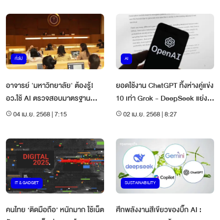
ทั่วไป
AI
อาจารย์ 'มหาวิทยาลัย' ต้องรู้!
ยอดใช้งาน ChatGPT ทิ้งห่างคู่แข่ง
อว.ใช้ AI ตรวจสอบมาตรฐาน
10 เท่า Grok - DeepSeek แย่ง
หลักสูตร
เก้าอี้อันดับ 2
04 เม.ย. 2568 | 7:15
02 เม.ย. 2568 | 8:27
IT & GADGET
SUSTAINABILITY
คนไทย ‘ติดมือถือ’ หนักมาก ใช้เน็ต
ศึกพลังงานสีเขียวของบิ๊ก AI :