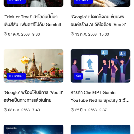
IT & GADGET
IT & GADGET
'Trick or Treat' ฮาโลวีนปีนี้มา
‘Google’ เปิดเคล็ดลับเขียนพร
เติมสีสัน แฟนตาซีไปกับ Gemini!
อมต์สร้าง AI วิดีโอด้วย ‘Veo 3’
07 ต.ค. 2568 | 9:30
13 ก.ค. 2568 | 15:00
IT & GADGET
ทั่วไป
'Google' พร้อมให้บริการ ‘Veo 3’
หารค่า ChatGPT Gemini
อย่างเป็นทางการแล้วในไทย
YouTube Netflix Spotify ระวัง
มิจฉาชีพ
03 ก.ค. 2568 | 7:40
25 มิ.ย. 2568 | 2:37