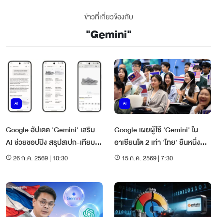
ข่าวที่เกี่ยวข้องกับ
"
Gemini
"
AI
AI
Google อัปเดต 'Gemini' เสริม
Google เผยผู้ใช้ 'Gemini' ใน
AI ช่วยชอปปิง สรุปสเปก-เทียบ
อาเซียนโต 2 เท่า 'ไทย' ยืนหนึ่ง
ราคาจบในแชตเดียว
สายไลฟ์สไตล์-คอนเทนต์
26 ก.ค. 2569 | 10:30
15 ก.ค. 2569 | 7:30