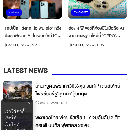
ต่างประเทศ
IT & GADGET
'แอปเปิ้ล' เร่งถก 'โอเพนเอไอ' หวัง
ส่อง 4 ฟีเจอร์ที่ต้องมีในมือถือ AI
เปิดตัวฟีเจอร์ AI ในระบบใหม่ iOS
จากมาตรฐานใหม่ที่ 'OPPO'
18
ต้องการสร้าง
27 เม.ย. 2567 | 3:45
18 เม.ย. 2567 | 0:19
LATEST NEWS
บ้านหรูดัมพ์ราคา30%ตุนเงินสด‘แสนสิริ’หนี
ไพรซ์วอร์ชู‘คุณค่า’สู้วิกฤติ
06 ส.ค. 2569 | 17:00
×
เราใช้คุกกี้
ฟุตซอลไทย พ่าย รัสเซีย 1-7 จบอันดับ 3 ศึก
เพื่อให้
คอนติเนนทัล ฟุตซอล 2026
เว็บไซต์