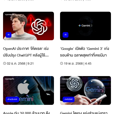
AI
AI
OpenAI ประกาศ ‘โค้ดเรด’ เร่ง
'Google' เปิดตัว 'Gemini 3' เก่ง
ปรับปรุง ChatGPT หลังผู้ใช้
รอบด้าน ฉลาดสุดเท่าที่เคยมีมา
Gemini ทะลุ 650 ล้านราย
02 ธ.ค. 2568 | 9:21
19 พ.ย. 2568 | 4:45
ต่างประเทศ
เทคโนโลยี
Apple ทุ่ม 32,000 ล้านบาท ดึง
Gemini โตแรง แย่งส่วนแบ่งทรา