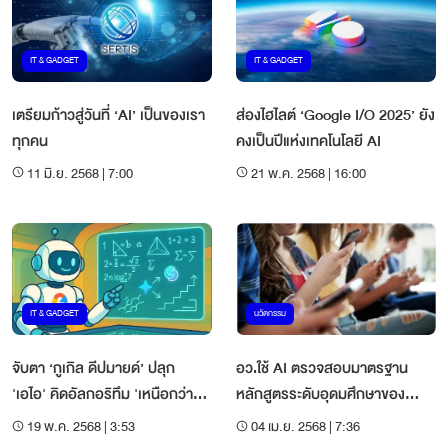
IT & GADGET
IT & GADGET
เตรียมก้าวสู่วันที่ ‘AI’ เป็นของเรา
ส่องไฮไลต์ ‘Google I/O 2025’ ยัง
ทุกคน
คงเป็นปีแห่งเทคโนโลยี AI
11 มิ.ย. 2568 | 7:00
21 พ.ค. 2568 | 16:00
IT & GADGET
นวัตกรรม
จับตา ‘กูเกิล ดีปมายด์’ ปลุก
อว.ใช้ AI ตรวจสอบมาตรฐาน
'เอไอ' คิดอัลกอริทึม 'เหนือกว่า
หลักสูตรระดับอุดมศึกษาของ
มนุษย์’
ประเทศ
19 พ.ค. 2568 | 3:53
04 เม.ย. 2568 | 7:36