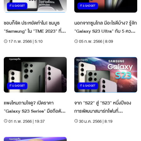
IT & GADGET
IT & GADGET
ชอบก็จัด ประหยัดทำไม! ชมบูธ
นอกจากซูมไกล มีอะไรดีบ้าง? รู้จัก
"Samsung" ใน "TME 2023" ที่
"Galaxy S23 Ultra" กับ 5 ความ
สาวก "Galaxy" ต้องกรี๊ด
สามารถสุดเจ๋ง
17 ก.พ. 2566 | 5:10
05 ก.พ. 2566 | 8:09
IT & GADGET
IT & GADGET
แพงไหมถามใจดู? เปิดราคา
จาก "S22" สู่ "S23" หนึ่งปีของ
"Galaxy S23 Series" มือถือตัวท็
การพัฒนาสมาร์ทโฟนที่
อปรุ่นใหม่จาก Samsung
"Samsung" มาถูกทางแล้ว
01 ก.พ. 2566 | 19:37
30 ม.ค. 2566 | 8:19