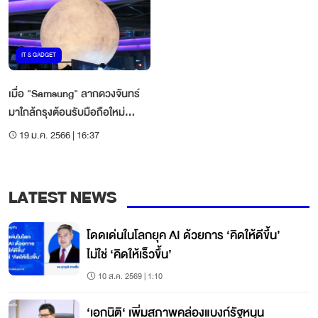
IT & GADGET
เมื่อ "Samsung" ลากดวงจันทร์
มาใกล้กรุงต้อนรับมือถือใหม่
"Galaxy S23 Ultra"
19 ม.ค. 2566 | 16:37
LATEST NEWS
โดดเด่นในโลกยุค AI ด้วยการ ‘คิดให้ดีขึ้น’
ไม่ใช่ ‘คิดให้เร็วขึ้น’
10 ส.ค. 2569 | 1:10
‘เอกนิติ‘ เพิ่มสภาพคล่องแบงก์รัฐหนุน