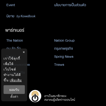
Event
นโยบายการเป็นส่วนตัว
นิยาย
by KaweBook
พาร์ทเนอร์
The Nation
Nation Group
คม ชัด ลึก
กรุงเทพธุรกิจ
×
Nation
Spring News
เราใช้คุกกี้
Thainewsonline
Tnews
เพื่อให้
เว็บไซต์
ฐานเศรษฐกิจ
ทำงานได้ดี
ขึ้น
เพิ่มเติม
ยอมรับ
ตั้งค่า