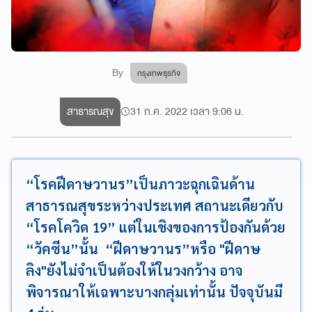
By
กรุงเทพธุรกิจ
สาธารณสุข
31 ก.ค. 2022 เวลา 9:06 น.
“โรคฝีดาษวานร”เป็นภาวะฉุกเฉินด้าน
สาธารณสุขระหว่างประเทศ สถานะเดียวกับ
“โรคโควิด 19” แต่ในเชิงของการป้องกันด้วย
“วัคซีน”นั้น “ฝีดาษวานร”หรือ "ฝีดาษ
ลิง"ยังไม่จำเป็นต้องให้ในวงกว้าง อาจ
พิจารณาให้เฉพาะบางกลุ่มเท่านั้น ปัจจุบันมี