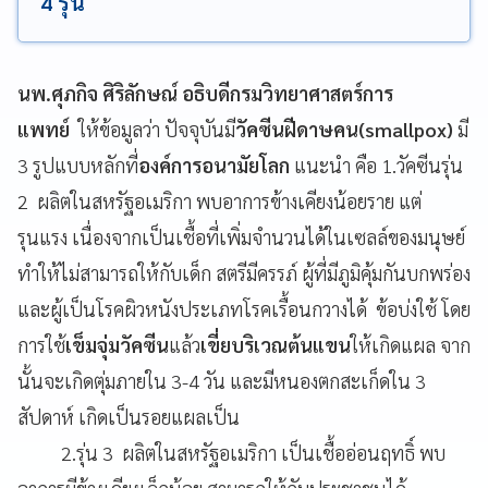
4 รุ่น
นพ.ศุภกิจ ศิริลักษณ์ อธิบดีกรมวิทยาศาสตร์การ
แพทย์
ให้ข้อมูลว่า ปัจจุบันมี
วัคซีนฝีดาษคน(smallpox)
มี
3 รูปแบบหลักที่
องค์การอนามัยโลก
แนะนำ คือ 1.วัคซีนรุ่น
2 ผลิตในสหรัฐอเมริกา พบอาการข้างเคียงน้อยราย แต่
รุนแรง เนื่องจากเป็นเชื้อที่เพิ่มจำนวนได้ในเซลล์ของมนุษย์
ทำให้ไม่สามารถให้กับเด็ก สตรีมีครรภ์ ผู้ที่มีภูมิคุ้มกันบกพร่อง
และผู้เป็นโรคผิวหนังประเภทโรคเรื้อนกวางได้ ข้อบ่งใช้ โดย
การใช้
เข็มจุ่มวัคซีน
แล้ว
เขี่ยบริเวณต้นแขน
ให้เกิดแผล จาก
นั้นจะเกิดตุ่มภายใน 3-4 วัน และมีหนองตกสะเก็ดใน 3
สัปดาห์ เกิดเป็นรอยแผลเป็น
2.รุ่น 3 ผลิตในสหรัฐอเมริกา เป็นเชื้ออ่อนฤทธิ์ พบ