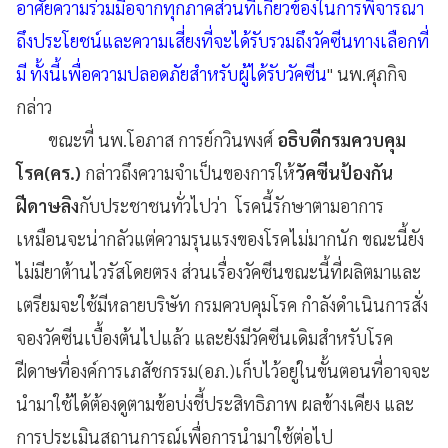
อาศัยความร่วมมือจากทุกภาคส่วนที่เกี่ยวข้องในการพิจารณา
ถึงประโยชน์และความเสี่ยงที่จะได้รับรวมถึงวัคซีนทางเลือกที่
มี ทั้งนี้เพื่อความปลอดภัยสำหรับผู้ได้รับวัคซีน
" นพ.ศุภกิจ
กล่าว
ขณะที่ นพ.โอภาส การย์กวินพงศ์
อธิบดีกรมควบคุม
โรค(คร.)
กล่าวถึงความจำเป็นของการให้
วัคซีนป้องกัน
ฝีดาษลิง
กับประชาชนทั่วไปว่า โรคนี้รักษาตามอาการ
เหมือนจะน่ากลัวแต่ความรุนแรงของโรคไม่มากนัก ขณะนี้ยัง
ไม่มียาต้านไวรัสโดยตรง ส่วนเรื่องวัคซีนขณะนี้ที่ผลิตมาและ
เตรียมจะใช้มีหลายบริษัท กรมควบคุมโรค กำลังดำเนินการสั่ง
จองวัคซีนเบื้องต้นไปแล้ว และยังมีวัคซีนเดิมสำหรับโรค
ฝีดาษที่องค์การเภสัชกรรม(อภ.)เก็บไว้อยู่ในขั้นตอนที่อาจจะ
นำมาใช้ได้ต้องดูตามข้อบ่งชี้ประสิทธิภาพ ผลข้างเคียง และ
การประเมินสถานการณ์เพื่อการนำมาใช้ต่อไป