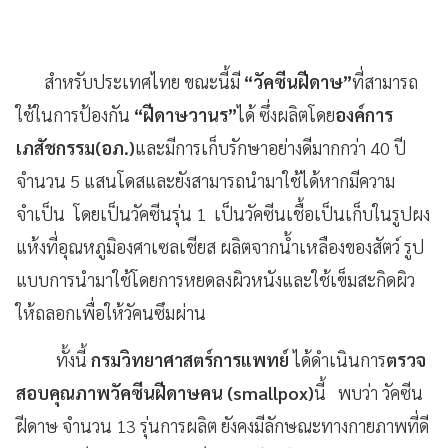
สำหรับประเทศไทย ขณะนี้มี
“วัคซีนฝีดาษ”
ที่สามารถ
ใช้ในการป้องกัน
“ฝีดาษวานร”
ได้ ซึ่งผลิตโดย
องค์การ
เภสัชกรรม(อภ.)
และมีการเก็บรักษาอย่างดีมากกว่า 40 ปี
จำนวน 5 แสนโดสและยังสามารถนำมาใช้ได้หากมีความ
จำเป็น โดยเป็นวัคซีนรุ่น 1 เป็นวัคซีนเชื้อเป็นเก็บในรูปผง
แห้งที่อุณหภูมิองศาเซลเชียส ผลิตจากน้ำเหลืองของสัตว์ รูป
แบบการนำมาใช้โดยการหยดลงผิวหนังและใช้เข็มสะกิดผิว
ให้ถลอกเพื่อให้วัคนซึมผ่าน
ทั้งนี้
กรมวิทยาศาสตร์การแพทย์
ได้ดำเนินการ
ตรวจ
สอบคุณภาพวัคซีนฝีดาษคน (smallpox)
นี้ พบว่า วัคซีน
ฝีดาษ จำนวน 13 รุ่นการผลิต ยังคงมีลักษณะทางกายภาพที่ดี