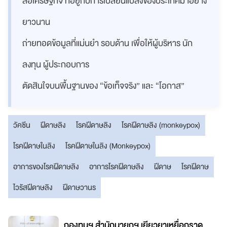
สื่อเศรษฐกิจ ที่อยู่กับการเปลี่ยนแปลงของประเทศมาอย่าง
ยาวนาน
ถ่ายทอดข้อมูลที่แม่นยำ รอบด้าน เพื่อให้ผู้บริหาร นัก
ลงทุน ผู้ประกอบการ
ตัดสินใจบนพื้นฐานของ “ข้อเท็จจริง” และ “โอกาส”
วัคซีน
ฝีดาษลิง
โรคฝีดาษลิง
โรคฝีดาษลิง (monkeypox)
โรคฝีดาษในลิง
โรคฝีดาษในลิง (Monkeypox)
อาการของโรคฝีดาษลิง
อาการโรคฝีดาษลิง
ฝีดาษ
โรคฝีดาษ
ไวรัสฝีดาษลิง
ฝีดาษวานร
กองทุนฯ สำนักนายกฯ เยียวยาเหยื่อกราด