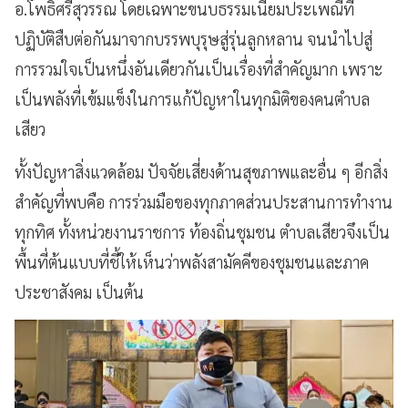
อ.โพธิ์ศรีสุวรรณ โดยเฉพาะขนบธรรมเนียมประเพณีที่
ปฏิบัติสืบต่อกันมาจากบรรพบุรุษสู่รุ่นลูกหลาน จนนำไปสู่
การรวมใจเป็นหนึ่งอันเดียวกันเป็นเรื่องที่สำคัญมาก เพราะ
เป็นพลังที่เข้มแข็งในการแก้ปัญหาในทุกมิติของคนตำบล
เสียว
ทั้งปัญหาสิ่งแวดล้อม ปัจจัยเสี่ยงด้านสุขภาพและอื่น ๆ อีกสิ่ง
สำคัญที่พบคือ การร่วมมือของทุกภาคส่วนประสานการทำงาน
ทุกทิศ ทั้งหน่วยงานราชการ ท้องถิ่นชุมชน ตำบลเสียวจึงเป็น
พื้นที่ต้นแบบที่ชี้ให้เห็นว่าพลังสามัคคีของชุมชนและภาค
ประชาสังคม เป็นต้น