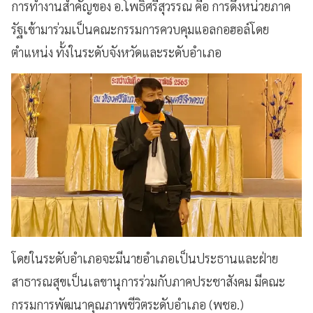
การทำงานสำคัญของ อ.โพธิ์ศรีสุวรรณ คือ การดึงหน่วยภาค
รัฐเข้ามาร่วมเป็นคณะกรรมการควบคุมแอลกอฮอล์โดย
ตำแหน่ง ทั้งในระดับจังหวัดและระดับอำเภอ
โดยในระดับอำเภอจะมีนายอำเภอเป็นประธานและฝ่าย
สาธารณสุขเป็นเลขานุการร่วมกับภาคประชาสังคม มีคณะ
กรรมการพัฒนาคุณภาพชีวิตระดับอำเภอ (พชอ.)