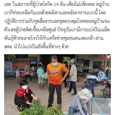
เลย ในสภาวะที่ผู้ป่วยโควิด-19 ล้น เตียงไม่เพียงพอ หมู่บ้าน
เราก็ช่วยเหลือกันเองด้วยคลังยาและคลังอาหารแบบนี้ โดย
ปฏิบัติการร่วมกับชุดสื่อสารและชุดควบคุมโรคของหมู่บ้านจน
ตัวเลขผู้ป่วยติดเชื้อเหลือศูนย์ ปัจจุบันเรามีการแบ่งปันเมล็ด
พันธุ์ฟ้าทะลายโจรให้กับเครือข่ายชุมชนคนงดเหล้า ผ่าน
สคล. นำไปแบ่งปันยังพื้นที่ต่างๆ ด้วย