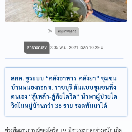
By
กรุงเทพธุรกิจ
สาธารณสุข
05 พ.ย. 2021 เวลา 10:29 น.
สคล. ชูระบบ “คลังอาหาร-คลังยา” ชุมชน
บ้านหนองกอก จ. ราชบุรี ต้นแบบชุมชนพึ่ง
ตนเอง “สู้เหล้า-สู้ภัยโควิด” นำพาผู้ป่วยโค
วิดในหมู่บ้านกว่า 36 ราย รอดพ้นมาได้
ช่วงที่สถานการณ์ของโควิด-19 มีการระบาดอย่างหนัก เกิด