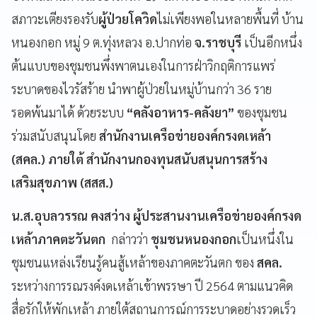
สภาวะเตียงรองรับ
ผู้ป่วยโควิด
ไม่เพียงพอในหลายพื้นที่ บ้าน
หนองกอก หมู่ 9 ต.ทุ่งหลวง อ.ปากท่อ
จ.ราชบุรี
เป็นอีกหนึ่ง
ต้นแบบของชุมชนพึ่งพาตนเองในการฝ่าวิกฤติการแพร่
ระบาดของไวรัสร้าย นำพาผู้ป่วยในหมู่บ้านกว่า 36 ราย
รอดพ้นมาได้ ด้วยระบบ
“คลังอาหาร-คลังยา”
ของชุมชน
ร่วมสนับสนุนโดย
สำนักงานเครือข่ายองค์กรงดเหล้า
(สคล.) ภายใต้ สำนักงานกองทุนสนับสนุนการสร้าง
เสริมสุขภาพ (สสส.)
น.ส.อุบลวรรณ คงสว่าง ผู้ประสานงานเครือข่ายองค์กรงด
เหล้าภาคตะวันตก
กล่าวว่า
ชุมชนหนองกอก
เป็นหนึ่งใน
ชุมชนแหล่งเรียนรู้คนสู้เหล้าของภาคตะวันตก ของ
สคล.
ระหว่างการรณรงค์งดเหล้าเข้าพรรษา ปี 2564 ตามแนวคิด
สื่อรักให้พักเหล้า ภายใต้สถานการณ์การระบาดอย่างรวดเร็ว