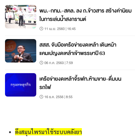
พม.-กทม.-สคล. ลง ถ.ข้าวสาร สร้างค่านิยม
ในการเล่นน้ำสงกรานต์
11 เม.ย. 2560 | 16:45
สสส. จับมือเครือข่ายงดเหล้า เดินหน้า
แคมเปญงดเหล้าเข้าพรรษาปี 63
06 ก.ค. 2563 | 7:59
เครือข่ายงดเหล้าจี้รฟท.ห้ามขาย-ดื่มบน
รถไฟ
16 ธ.ค. 2556 | 8:55
ดึงสมุนไพรมาใช้ระบบคลังยา