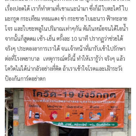
เรื่องปอดได้ เราก็ทำตามที่เขาแนะนำมา ซึ่งก็มี ใบตะไคร้ ใบ
มะกรูด กระเทียม หอมแดง ข่า กระชาย ใบมะนาว ฟ้าทะลาย
โจร และใบชะพลูในปริมาณเท่าๆกัน ต้มในหม้อจนได้ไอน้ำ
จากนั้นก็สูดดม เช้า-เย็น ครั้งละ 10 นาที ปรากฏว่าช่วยได้
จริงๆ ประคองอาการเราได้ จนเจ้าหน้าที่มารับเข้าไปรักษา
ต่อที่โรงพยาบาล เหตุการณ์ครั้งนี้ ทำให้เรารู้ว่า จริงๆ แล้ว
โควิดไม่ได้น่ากลัวอย่างที่คิด ถ้าเราเข้าใจโรคและเฝ้าระวัง
ป้องกันการ์ดอย่าตก