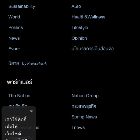
Sustainability
Auto
World
Health&Wellness
Politics
Lifestyle
News
Opinion
Event
นโยบายการเป็นส่วนตัว
นิยาย
by KaweBook
พาร์ทเนอร์
The Nation
Nation Group
คม ชัด ลึก
กรุงเทพธุรกิจ
×
Nation
Spring News
เราใช้คุกกี้
เพื่อให้
Thainewsonline
Tnews
เว็บไซต์
ฐานเศรษฐกิจ