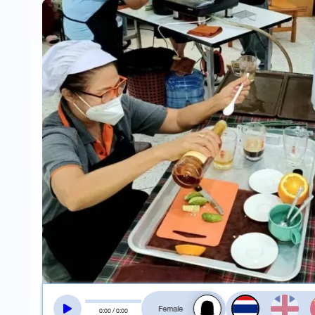
สลับเสียงอ่าน
0
:
00
/
0
:
00