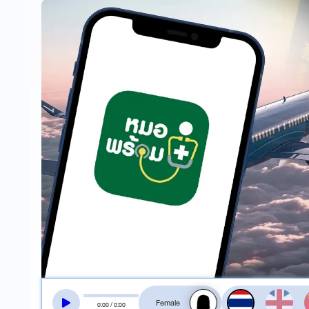
สลับเสียงอ่าน
0
:
00
/
0
:
00