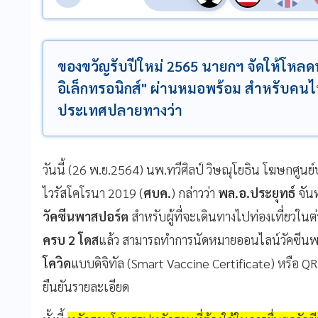
ของขวัญรับปีใหม่ 2565 นายกฯ จัดให้โหลด
อิเล็กทรอนิกส์" ผ่านหมอพร้อม สำหรับคนไท
ประเทศปลายทางว่า
วันนี้ (26 พ.ย.2564) นพ.ทวีศิลป์ วิษณุโยธิน โฆษกศู
ไวรัสโคโรนา 2019 (
ศบค.
) กล่าวว่า
พล.อ.ประยุทธ์
จัน
วัคซีนพาสปอร์ต
สำหรับผู้ที่จะเดินทางไปท่องเที่ยวในต่
ครบ 2 โดส
แล้ว สามารถทำการนัดหมายออนไลน์วัคซีนพา
โควิด
แบบดิจิทัล (Smart Vaccine Certificate) หรือ QR
ยืนยันรายละเอียด