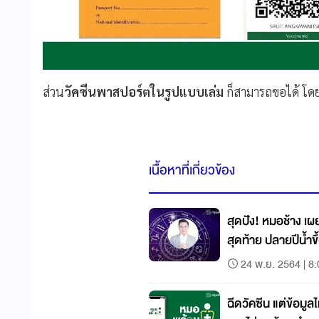
ส่วน
วัคซีนพาสปอร์ตในรูปแบบเล่ม
ก็สามารถขอได้ โดย
เนื้อหาที่เกี่ยวข้อง
สุดปัง! หมอช้าง เผย
สุดท้าย ปลายปีน้ำขึ้
24 พ.ย. 2564 | 8
ฉีดวัคซีน แต่ข้อมูล