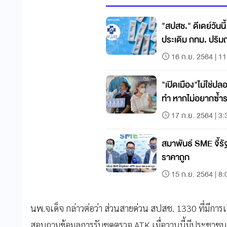
"สปสช." ดีเดย์วันนี
ประเดิม กทม. ปริมณ
16 ก.ย. 2564 | 11
"เปิดเมือง"ไม่ใช่ปล
ทำ หากไม่อยากซ้ำ
17 ก.ย. 2564 | 3:
สมาพันธ์ SME จี้
ราคาถูก
15 ก.ย. 2564 | 8:
นพ.จเด็จ กล่าวต่อว่า ส่วนสายด่วน สปสช. 1330 ที่มีกา
สอบถามข้อมูลการรับชุดตรวจ ATK เมื่อวานนี้มีประช