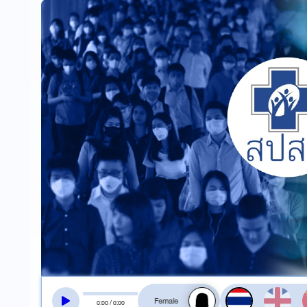
สลับเสียงอ่าน
0
:
00
/
0
:
00