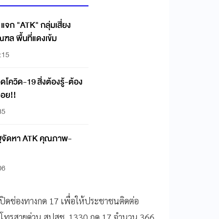
้ แจก "ATK" กลุ่มเสี่ยง
ฑล พื้นที่แดงเข้ม
:15
อดโควิด-19 สิ่งต้องรู้-ต้อง
รอย!!
35
รัฐจัดหา ATK คุณภาพ-
06
รเปิดช่องทางกด 17 เพื่อให้ประชาชนติดต่อ
าชนโทรสายด่วน สปสช. 1330 กด 17 จำนวน 366