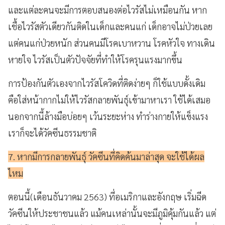
และแต่ละคนจะมีการตอบสนองต่อไวรัสไม่เหมือนกัน หาก
เชื้อไวรัสตัวเดียวกันติดในเด็กและคนแก่ เด็กอาจไม่ป่วยเลย
แต่คนแก่ป่วยหนัก ส่วนคนมีโรคเบาหวาน โรคหัวใจ ทางเดิน
หายใจ ไวรัสเป็นตัวปัจจัยที่ทำให้โรครุนแรงมากขึ้น
การป้องกันตัวเองจากไวรัสโควิดที่ติดง่ายๆ ก็ใช้แบบดั้งเดิม
คือใส่หน้ากากไม่ให้ไวรัสกลายพันธุ์เข้ามาหาเรา ใช้ได้เสมอ
นอกจากนี้ล้างมือบ่อยๆ เว้นระยะห่าง ทำร่างกายให้แข็งแรง
เราก็จะได้วัคซีนธรรมชาติ
7. หากมีการกลายพันธุ์ วัคซีนที่คิดค้นมาล่าสุด จะใช้ได้ผล
ไหม
ตอนนี้(เดือนธันวาคม 2563) ที่อเมริกาและอังกฤษ
เริ่มฉีด
วัคซีนให้ประชาชนแล้ว แม้คนเหล่านั้นจะมีภูมิคุ้มกันแล้ว แต่