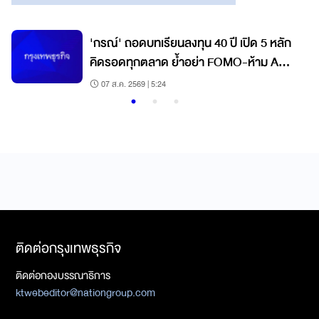
'กรณ์' ถอดบทเรียนลงทุน 40 ปี เปิด 5 หลัก
คิดรอดทุกตลาด ย้ำอย่า FOMO-ห้าม All
In วินัยคือกุญแจสร้างมั่งคั่ง
07 ส.ค. 2569 | 5:24
ติดต่อกรุงเทพธุรกิจ
ติดต่อกองบรรณาธิการ
ktwebeditor@nationgroup.com