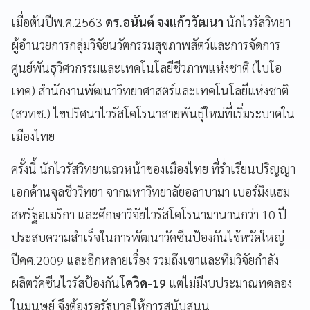
เมื่อต้นปีพ.ศ.2563
ดร.อนันต์ จงแก้ววัฒนา
นักไวรัสวิทยา
ผู้อำนวยการกลุ่มวิจัยนวัตกรรมสุขภาพสัตว์และการจัดการ
ศูนย์พันธุวิศวกรรมและเทคโนโลยีชีวภาพแห่งชาติ (ไบโอ
เทค)
สำนักงานพัฒนาวิทยาศาสตร์และเทคโนโลยีแห่งชาติ
(สวทช.) ไขปริศนาไวรัสโคโรนาสายพันธุ์ใหม่ที่เริ่มระบาดใน
เมืองไทย
ครั้งนี้
นักไวรัสวิทยาแถวหน้าของเมืองไทย ที่ร่ำเรียนปริญญา
เอกด้านจุลชีววิทยา จากมหาวิทยาลัยอลาบามา เบอร์มิงแฮม
สหรัฐอเมริกา และศึกษาวิจัยไวรัสโคโรนามานานกว่า 10 ปี
ประสบความสำเร็จในการพัฒนาวัคซีนป้องกันไข้หวัดใหญ่
ปีคศ.2009 และอีกหลายเรื่อง รวมถึงเขาและทีมวิจัยกำลัง
ผลิตวัคซีนไวรัสป้องกัน
โควิด-19
แต่ไม่มีงบประมาณทดลอง
ในมนุษย์ จึงต้องรอรัฐบาลให้การสนับสนุน