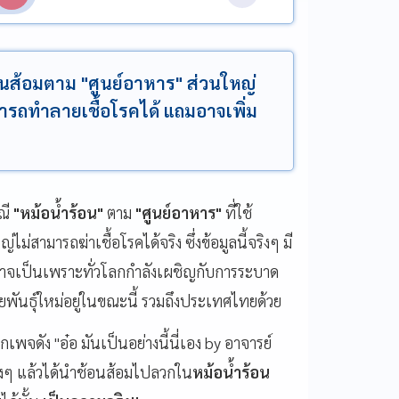
นส้อมตาม "ศูนย์อาหาร" ส่วนใหญ่
ารถทำลายเชื้อโรคได้ แถมอาจเพิ่ม
ณี
"หม้อน้ำร้อน"
ตาม
"ศูนย์อาหาร"
ที่ใช้
ไม่สามารถฆ่าเชื้อโรคได้จริง ซึ่งข้อมูลนี้จริงๆ มี
ั้งอาจเป็นเพราะทั่วโลกกำลังเผชิญกับการระบาด
ยพันธุ์ใหม่อยู่ในขณะนี้ รวมถึงประเทศไทยด้วย
พจดัง "อ๋อ มันเป็นอย่างนี้นี่เอง by อาจารย์
งๆ แล้วได้นำช้อนส้อมไปลวกใน
หม้อน้ำร้อน