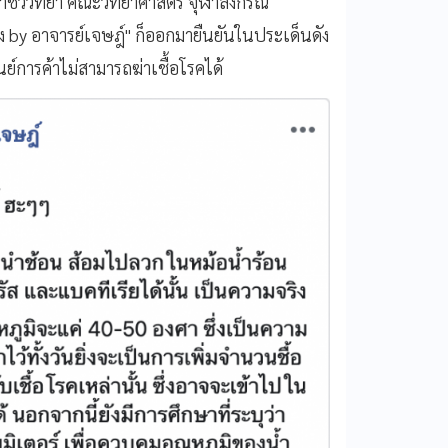
าชีววิทยา คณะวิทยาศาสตร์ จุฬาลงกรณ์
อง by อาจารย์เจษฎ์"
ก็ออกมายืนยันในประเด็นดัง
นย์การค้าไม่สามารถฆ่าเชื้อโรคได้