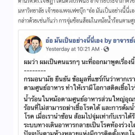
ด้าน
รศ.ดร.เจษฎา เด่นดวงบริพันธ์ อาจารย์ประจำภาควิช
มหาวิทยาลัย เจ้าของเพจเฟซบุ๊ก "อ๋อ มันเป็นอย่างนี้นี่เ
กล่าวด้วยเช่นกันว่า การจุ่มช้อนส้อมในหม้อน้ำร้อนตามศู