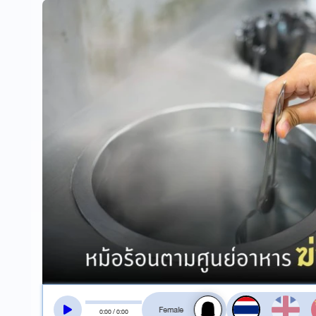
สลับเสียงอ่าน
0
:
00
/
0
:
00