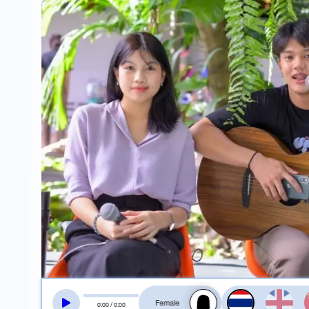
สลับเสียงอ่าน
0
:
00
/
0
:
00