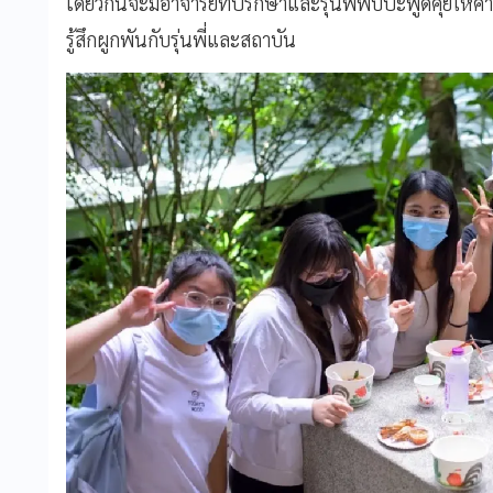
เดียวกันจะมีอาจารย์ที่ปรึกษาและรุ่นพี่พบปะพูดคุยให้คำแน
รู้สึกผูกพันกับรุ่นพี่และสถาบัน