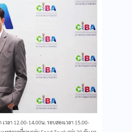
แรก เวลา 12.00-14.00น. รอบสองเวลา 15.00-
เทศกาลที่รวมกลุ่ม Food Truck กว่า 30 คัน มา