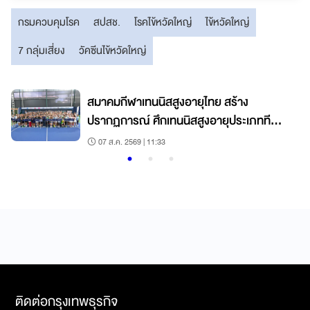
กรมควบคุมโรค
สปสช.
โรคไข้หวัดใหญ่
ไข้หวัดใหญ่
7 กลุ่มเสี่ยง
วัคซีนไข้หวัดใหญ่
สมาคมกีฬาเทนนิสสูงอายุไทย สร้าง
ปรากฏการณ์ ศึกเทนนิสสูงอายุประเภททีม
ชิงแชมป์ประเทศไทย 2569
07 ส.ค. 2569 | 11:33
ติดต่อกรุงเทพธุรกิจ