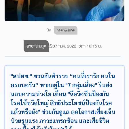
By
กรุงเทพธุรกิจ
สาธารณสุข
07 ก.ค. 2022 เวลา 10:15 น.
"สปสช." ชวนกันสำรวจ “คนที่เรารัก คนใน
ครอบครัว” หากอยู่ใน "7 กลุ่มเสี่ยง" รีบส่ง
มอบความห่วงใย เตือน "ฉีดวัคซีนป้องกัน
โรคไข้หวัดใหญ่ สิทธิประโยชน์ป้องกันโรค
แล้วหรือยัง" ช่วยกันดูแล ลดโอกาสเสี่ยงเจ็บ
ป่วยรุนแรง ภาวะแทรกซ้อน และเสียชีวิต