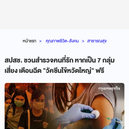
หน้าแรก
คุณภาพชีวิต-สังคม
สาธารณสุข
สปสช. ชวนสำรวจคนที่รัก หากเป็น 7 กลุ่ม
เสี่ยง เตือนฉีด "วัคซีนไข้หวัดใหญ่" ฟรี