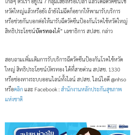
ใกล้ๆ ตัวเรา อยู่ใน 7 กลุ่มเสี่ยงหรือเปล่า แล้วได้ฉีดวัคซีนไข้
หวัดใหญ่แล้วหรือยัง ถ้ายังไม่ฉีดก็อยากให้พามารับบริการ
หรือช่วยกันบอกต่อให้มารับฉีดวัคซีนป้องกันโรคไข้หวัดใหญ่
สิทธิประโยชน์
บัตรทอง
ได้” เลขาธิการ สปสช. กล่าว
สอบถามเพิ่มเติมการรับบริการฉีดวัคซีนป้องกันโรคไข้หวัด
ใหญ่ สิทธิประโยชน์บัตรทอง ได้ที่สายด่วน สปสช. 1330
หรือช่องทางระบบออนไลน์ทั้งไลน์ สปสช. ไลน์ไอดี @nhso
หรือ
คลิก
และ Facebook :
สำนักงานหลักประกันสุขภาพ
แห่งชาติ