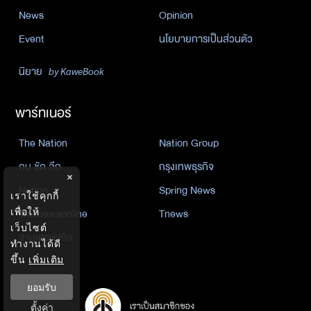
News
Opinion
Event
นโยบายการเป็นส่วนตัว
นิยาย
by KaweBook
พาร์ทเนอร์
The Nation
Nation Group
คม ชัด ลึก
กรุงเทพธุรกิจ
×
Nation
Spring News
เราใช้คุกกี้
Thainewsonline
Tnews
เพื่อให้
เว็บไซต์
ฐานเศรษฐกิจ
ทำงานได้ดี
ขึ้น
เพิ่มเติม
ยอมรับ
ตั้งค่า