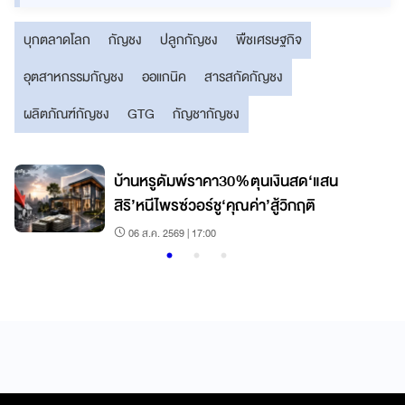
บุกตลาดโลก
กัญชง
ปลูกกัญชง
พืชเศรษฐกิจ
อุตสาหกรรมกัญชง
ออแกนิค
สารสกัดกัญชง
ผลิตภัณฑ์กัญชง
GTG
กัญชากัญชง
บ้านหรูดัมพ์ราคา30%ตุนเงินสด‘แสน
สิริ’หนีไพรซ์วอร์ชู‘คุณค่า’สู้วิกฤติ
06 ส.ค. 2569 | 17:00