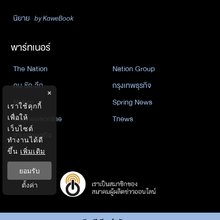
นิยาย
by KaweBook
พาร์ทเนอร์
The Nation
Nation Group
คม ชัด ลึก
กรุงเทพธุรกิจ
×
Nation
Spring News
เราใช้คุกกี้
Thainewsonline
Tnews
เพื่อให้
เว็บไซต์
ฐานเศรษฐกิจ
ทำงานได้ดี
ขึ้น
เพิ่มเติม
ยอมรับ
ตั้งค่า