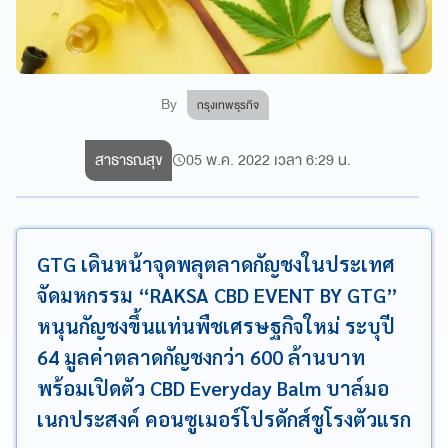
By
กรุงเทพธุรกิจ
สาธารณสุข
05 พ.ค. 2022 เวลา 6:29 น.
GTG เดินหน้าจุดพลุตลาดกัญชงในประเทศ
จัดมหกรรม “RAKSA CBD EVENT BY GTG”
หนุนกัญชงขึ้นแท่นพืชเศรษฐกิจใหม่ ระบุปี
64 มูลค่าตลาดกัญชงกว่า 600 ล้านบาท
พร้อมเปิดตัว CBD Everyday Balm บาล์มอ
เนกประสงค์ คอนซูเมอร์โปรดักส์ชูโรงตัวแรก