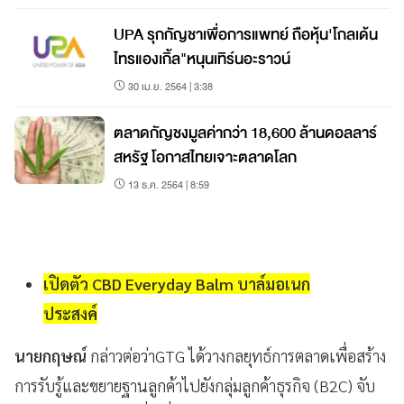
UPA รุกกัญชาเพื่อการแพทย์ ถือหุ้น'โกลเด้น
ไทรแองเกิ้ล"หนุนเทิร์นอะราวน์
30 เม.ย. 2564 | 3:38
ตลาดกัญชงมูลค่ากว่า 18,600 ล้านดอลลาร์
สหรัฐ โอกาสไทยเจาะตลาดโลก
13 ธ.ค. 2564 | 8:59
เปิดตัว CBD Everyday Balm บาล์มอเนก
ประสงค์
นายกฤษณ์
กล่าวต่อว่าGTG ได้วางกลยุทธ์การตลาดเพื่อสร้าง
การรับรู้และขยายฐานลูกค้าไปยังกลุ่มลูกค้าธุรกิจ (B2C) จับ