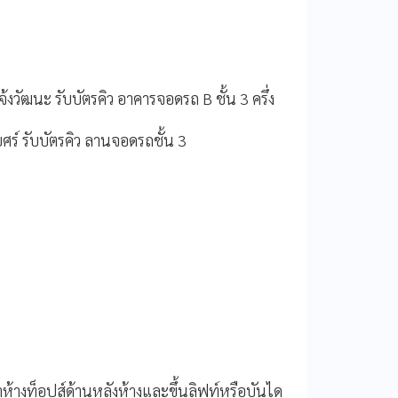
จ้งวัฒนะ รับบัตรคิว อาคารจอดรถ B ชั้น 3 ครึ่ง
เบศร์ รับบัตรคิว ลานจอดรถชั้น 3
เข้าห้างท็อปส์ด้านหลังห้างและขึ้นลิฟท์หรือบันได