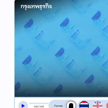
สลับเสียงอ่าน
0
:
00
/
0
:
00