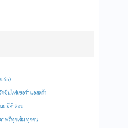
.ย.65)
 "วัคซีนไฟเซอร์" แอสตร้า
กเลย มีคำตอบ
ิด" ฟรีทุกเข็ม ทุกคน