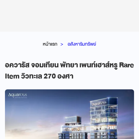
หน้าแรก
อสังหาริมทรัพย์
อควารัส จอมเทียน พัทยา เพนท์เฮาส์หรู Rare
Item วิวทะเล 270 องศา