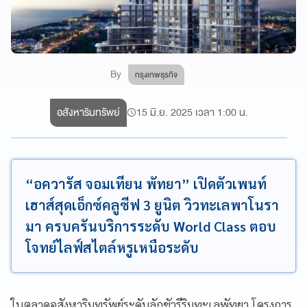
By
กรุงเทพธุรกิจ
อสังหาริมทรัพย์
15 มิ.ย. 2025 เวลา 1:00 น.
“อควารัส จอมเทียน พัทยา” เปิดตัวเพนท์
เฮาส์สุดเอ็กซ์คลูซีฟ 3 ยูนิต วิวทะเลพาโนรา
มา ครบครันบริการระดับ World Class ตอบ
โจทย์ไลฟ์สไตล์หรูเหนือระดับ
ในตลาดอสังหาริมทรัพย์ระดับลักชัวรีริมทะเลพัทยา โครงการ