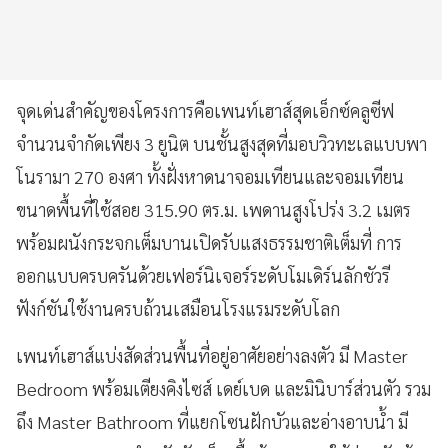
จุดเด่นสำคัญของโครงการคือเพนท์เฮาส์สุดเอ็กซ์คลูซีฟ
จำนวนจำกัดเพียง 3 ยูนิต บนชั้นสูงสุดที่มอบวิวทะเลแบบพา
โนรามา 270 องศา ทั้งฝั่งหาดนาจอมเทียนและจอมเทียน
ขนาดพื้นที่ใช้สอย 315.90 ตร.ม. เพดานสูงโปร่ง 3.2 เมตร
พร้อมผนังกระจกเต็มบานเปิดรับแสงธรรมชาติเต็มที่ การ
ออกแบบครบครันด้วยเฟอร์นิเจอร์ระดับโมเดิร์นลักชัวรี
ฟังก์ชันใช้งานครบถ้วนเสมือนโรงแรมระดับโลก
เพนท์เฮาส์แบ่งสัดส่วนพื้นที่อยู่อาศัยอย่างลงตัว มี Master
Bedroom พร้อมเตียงคิงไซส์ เดย์เบด และมินิบาร์ส่วนตัว รวม
ถึง Master Bathroom ที่แยกโซนฝักบัวและอ่างอาบน้ำ มี