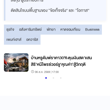
ลงทุน ผู้ประกอบการ
ตัดสินใจบนพื้นฐานของ “ข้อเท็จจริง” และ “โอกาส”
ธุรกิจ
อสังหาริมทรัพย์
พัทยา
หาดจอมเทียน
Business
เพนท์เฮาส์
อควารัส
บ้านหรูดัมพ์ราคา30%ตุนเงินสด‘แสน
สิริ’หนีไพรซ์วอร์ชู‘คุณค่า’สู้วิกฤติ
06 ส.ค. 2569 | 17:00