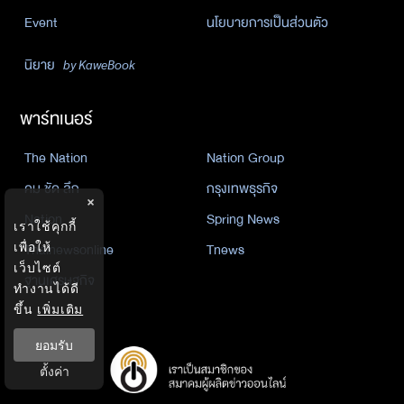
Event
นโยบายการเป็นส่วนตัว
นิยาย
by KaweBook
พาร์ทเนอร์
The Nation
Nation Group
คม ชัด ลึก
กรุงเทพธุรกิจ
×
Nation
Spring News
เราใช้คุกกี้
Thainewsonline
Tnews
เพื่อให้
เว็บไซต์
ฐานเศรษฐกิจ
ทำงานได้ดี
ขึ้น
เพิ่มเติม
ยอมรับ
ตั้งค่า