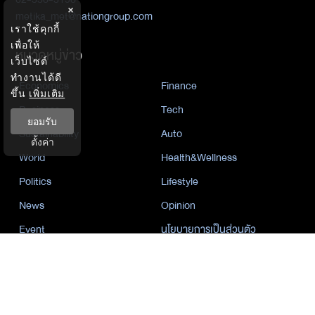
×
metika_met@nationgroup.com
เราใช้คุกกี้
เพื่อให้
หมวดหมู่ข่าว
เว็บไซต์
ทำงานได้ดี
Economics
Finance
ขึ้น
เพิ่มเติม
Business
Tech
ยอมรับ
Sustainability
Auto
ตั้งค่า
World
Health&Wellness
Politics
Lifestyle
News
Opinion
Event
นโยบายการเป็นส่วนตัว
นิยาย
by KaweBook
พาร์ทเนอร์