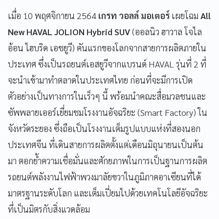
เมื่อ 10 พฤศจิกายน 2564
เกรท วอลล์ มอเตอร์
เผยโฉม
All
New HAVAL JOLION Hybrid SUV
(ออลนิว ฮาวาล โจไล
อ้อน ไฮบริด เอชยูวี) คันแรกของโลกจากสายการผลิตภายใน
ประเทศ ซึ่งเป็นรถยนต์เอสยูวีจากแบรนด์ HAVAL รุ่นที่ 2 ที่
จะนำเข้ามาทำตลาดในประเทศไทย ก่อนที่จะมีการเปิด
ตัวอย่างเป็นทางการในเร็วๆ นี้ พร้อมนำคณะสื่อมวลชนและ
ซัพพลายเออร์เยี่ยมชมโรงงานอัจฉริยะ (Smart Factory) ใน
จังหวัดระยอง ซึ่งถือเป็นโรงงานเต็มรูปแบบแห่งที่สองนอก
ประเทศจีน ที่เดินสายการผลิตตั้งแต่เดือนมิถุนายนเป็นต้น
มา ตอกย้ำความเชื่อมั่นและศักยภาพในการเป็นฐานการผลิต
รถยนต์พลังงานไฟฟ้าพวงมาลัยขวาในภูมิภาคอาเซียนที่ได้
มาตรฐานระดับโลก และเต็มเปี่ยมไปด้วยเทคโนโลยีอัจฉริยะ
ที่เป็นมิตรกับสิ่งแวดล้อม