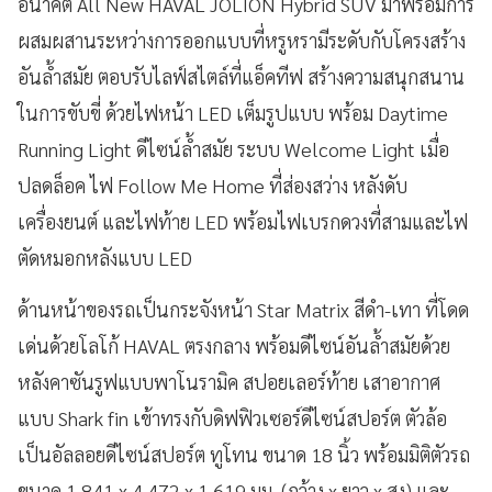
อนาคต All New HAVAL JOLION Hybrid SUV มาพร้อมการ
ผสมผสานระหว่างการออกแบบที่หรูหรามีระดับกับโครงสร้าง
อันล้ำสมัย ตอบรับไลฟ์สไตล์ที่แอ็คทีฟ สร้างความสนุกสนาน
ในการขับขี่ ด้วยไฟหน้า LED เต็มรูปแบบ พร้อม Daytime
Running Light ดีไซน์ล้ำสมัย ระบบ Welcome Light เมื่อ
ปลดล็อค ไฟ Follow Me Home ที่ส่องสว่าง หลังดับ
เครื่องยนต์ และไฟท้าย LED พร้อมไฟเบรกดวงที่สามและไฟ
ตัดหมอกหลังแบบ LED
ด้านหน้าของรถเป็นกระจังหน้า Star Matrix สีดำ-เทา ที่โดด
เด่นด้วยโลโก้ HAVAL ตรงกลาง พร้อมดีไซน์อันล้ำสมัยด้วย
หลังคาซันรูฟแบบพาโนรามิค สปอยเลอร์ท้าย เสาอากาศ
แบบ Shark fin เข้าทรงกับดิฟฟิวเซอร์ดีไซน์สปอร์ต ตัวล้อ
เป็นอัลลอยดีไซน์สปอร์ต ทูโทน ขนาด 18 นิ้ว พร้อมมิติตัวรถ
ขนาด 1,841 x 4,472 x 1,619 มม. (กว้าง x ยาว x สูง) และ