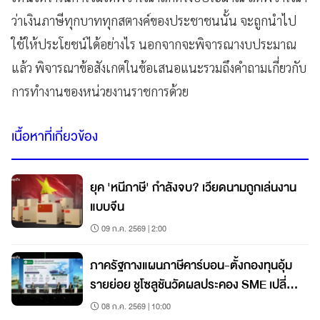
ว่าเงินภาษีทุกบาททุกสตางค์ของประชาชนนั้น จะถูกนำไป
ใช้ให้ประโยชน์ได้อย่างไร นอกจากจะพิจารณางบประมาณ
แล้ว พิจารณาข้อสังเกตในข้อเสนอแนะรวมถึงคำถามเกี่ยวกับ
การทำงานของหน่วยงานราชการด้วย
เนื้อหาที่เกี่ยวข้อง
ยุค 'หนีภาษี' กำลังจบ? เวียดนามถูกเล่นงาน
แบบจีน
09 ก.ค. 2569 | 2:00
ภาครัฐกางแผนภาษีคาร์บอน-ตั้งกองทุนอุ้ม
รายย่อย ชูโซลูชันวัดผลประคอง SME เปลี่ยน
ผ่าน
08 ก.ค. 2569 | 10:00