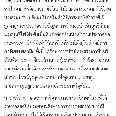
ปัจจุบัน
การจัดเก็บภาษีบุหรี่
ใช้ระบบภาษี 2 อัตรา ส่งผลให้
รายได้จากการจัดเก็บภาษีมีแนวโน้มลดลง เนื่องจากผู้บริโภค
บางส่วนปรับเปลี่ยนบริโภคสินค้าที่มีภาระภาษีต่ำกว่าซึ่งมี
มูลค่าสูงกว่า ประกอบกับปัญหาการลักลอบนำเข้า
บุหรี่เถื่อน
และ
บุหรี่ไฟฟ้า
ซึ่งเป็นสินค้าต้องห้ามนำเข้าตามประกาศของ
กระทรวงพาณิชย์ จึงทำให้บุหรี่ไฟฟ้าไม่ได้อยู่ในพิกัด
อัตรา
ภาษีสรรพสามิต
ทั้งนี้ ได้ศึกษาการปรับโครงสร้างภาษีบุหรี่
เป็นอัตราระบบเดียวแล้ว และอยู่ระหว่างการรับฟังความเห็น
จากผู้มีส่วนเกี่ยวข้อง เพื่อพิจารณาแนวทางที่เหมาะสมและ
เกิดประโยชน์สูงสุดต่อระบบภาษี อุตสาหกรรมยาสูบ
เกษตรกรผู้ปลูกยาสูบและรายได้ของภาครัฐต่อไป
นายกรวีร์ กล่าวต่อว่า การพิจารณางบฯ70 เป็นครั้งแรกที่ได้
ถ่ายทอดสดให้ประชาชนติดตามการทำงานของกมธ. ทั้งนี้
เห็นได้ว่าในการไม่ได้พิจารณาแค่ตัวงบประมาณ แต่พิจารณา