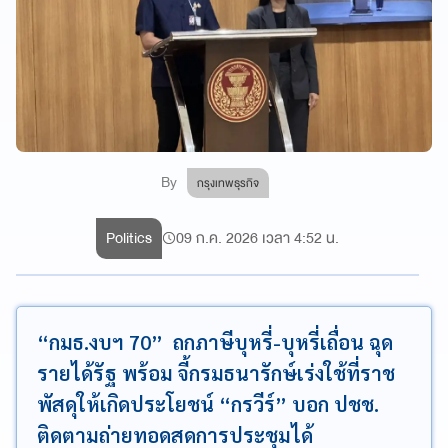
By
กรุงเทพธุรกิจ
Politics
09 ก.ค. 2026 เวลา 4:52 น.
“กมธ.งบฯ 70” ถกภาษีบุหรี่-บุหรี่เถื่อน ฉุด
รายได้รัฐ พร้อม จี้กรมธนารักษ์เร่งใช้ที่ราช
พัสดุให้เกิดประโยชน์ “กรวีร์” บอก ปชช.
ติดตามถ่ายทอดสดการประชุมได้