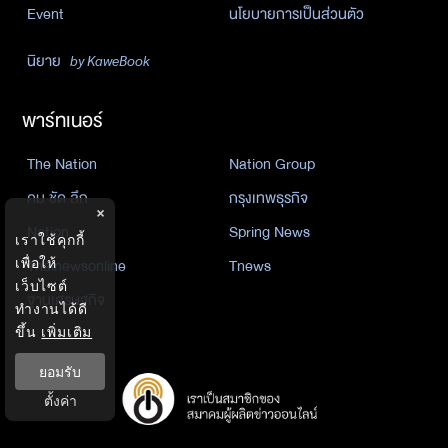
Event
นโยบายการเป็นส่วนตัว
นิยาย
by KaweBook
พาร์ทเนอร์
The Nation
Nation Group
คม ชัด ลึก
กรุงเทพธุรกิจ
×
Nation
Spring News
เราใช้คุกกี้
เพื่อให้
Thainewsonline
Tnews
เว็บไซต์
ฐานเศรษฐกิจ
ทำงานได้ดี
ขึ้น
เพิ่มเติม
ยอมรับ
ตั้งค่า