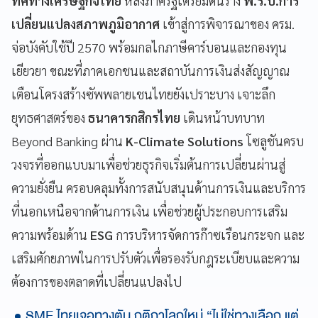
ทิศทางเศรษฐกิจไทย
หลังภาครัฐเตรียมดันร่าง
พ.ร.บ.การ
เปลี่ยนแปลงสภาพภูมิอากาศ
เข้าสู่การพิจารณาของ ครม.
จ่อบังคับใช้ปี 2570 พร้อมกลไกภาษีคาร์บอนและกองทุน
เยียวยา ขณะที่ภาคเอกชนและสถาบันการเงินส่งสัญญาณ
เตือนโครงสร้างซัพพลายเชนไทยยังเปราะบาง เจาะลึก
ยุทธศาสตร์ของ
ธนาคารกสิกรไทย
เดินหน้าบทบาท
Beyond Banking ผ่าน
K-Climate Solutions
โซลูชันครบ
วงจรที่ออกแบบมาเพื่อช่วยธุรกิจเริ่มต้นการเปลี่ยนผ่านสู่
ความยั่งยืน ครอบคลุมทั้งการสนับสนุนด้านการเงินและบริการ
ที่นอกเหนือจากด้านการเงิน เพื่อช่วยผู้ประกอบการเสริม
ความพร้อมด้าน
ESG
การบริหารจัดการก๊าซเรือนกระจก และ
เสริมศักยภาพในการปรับตัวเพื่อรองรับกฎระเบียบและความ
ต้องการของตลาดที่เปลี่ยนแปลงไป
SME ไทยเจอทางตัน กติกาโลกใหม่ “ไม่ใช่ทางเลือก แต่