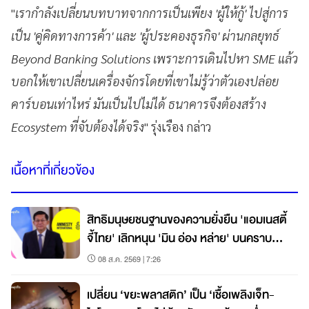
"
เรากำลังเปลี่ยนบทบาทจากการเป็นเพียง 'ผู้ให้กู้' ไปสู่การ
เป็น 'คู่คิดทางการค้า' และ 'ผู้ประคองธุรกิจ' ผ่านกลยุทธ์
Beyond Banking Solutions เพราะการเดินไปหา SME แล้ว
บอกให้เขาเปลี่ยนเครื่องจักรโดยที่เขาไม่รู้ว่าตัวเองปล่อย
คาร์บอนเท่าไหร่ มันเป็นไปไม่ได้ ธนาคารจึงต้องสร้าง
Ecosystem ที่จับต้องได้จริง
" รุ่งเรือง กล่าว
เนื้อหาที่เกี่ยวข้อง
สิทธิมนุษยชนฐานของความยั่งยืน 'แอมเนสตี้
จี้ไทย' เลิกหนุน 'มิน อ่อง หล่าย' บนคราบ
เลือดเมียนมา
08 ส.ค. 2569 | 7:26
เปลี่ยน ‘ขยะพลาสติก’ เป็น ‘เชื้อเพลิงเจ็ท-