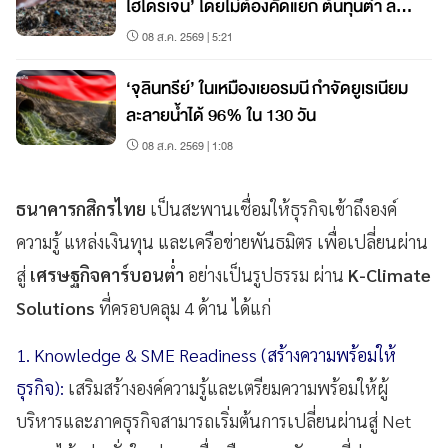
ไฮโดรเจน’ โดยไม่ต้องคัดแยก ต้นทุนต่ำ ลด
คาร์บอน 80%
08 ส.ค. 2569 | 5:21
‘จุลินทรีย์’ ในเหมืองเยอรมนี กำจัดยูเรเนียม
ละลายน้ำได้ 96% ใน 130 วัน
08 ส.ค. 2569 | 1:08
ธนาคารกสิกรไทย
เป็นสะพานเชื่อมให้ธุรกิจเข้าถึงองค์
ความรู้ แหล่งเงินทุน และเครือข่ายพันธมิตร เพื่อเปลี่ยนผ่าน
สู่
เศรษฐกิจคาร์บอนต่ำ
อย่างเป็นรูปธรรม ผ่าน
K-Climate
Solutions
ที่ครอบคลุม 4 ด้าน ได้แก่
1. Knowledge & SME Readiness (สร้างความพร้อมให้
ธุรกิจ):
เสริมสร้างองค์ความรู้และเตรียมความพร้อมให้ผู้
บริหารและภาคธุรกิจสามารถเริ่มต้นการเปลี่ยนผ่านสู่ Net