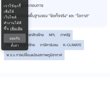
ลงทุน ผู้ประกอบการ
เราใช้คุกกี้
เพื่อให้
ตัดสินใจบนพื้นฐานของ “ข้อเท็จจริง” และ “โอกาส”
เว็บไซต์
ทำงานได้ดี
ขึ้น
เพิ่มเติม
SME
ธนาคารกสิกรไทย
NPL
ภาครัฐ
ยอมรับ
ทิศทางเศรษฐกิจไทย
ภาษีคาร์บอน
K-CLIMATE
ตั้งค่า
พ.ร.บ.การเปลี่ยนแปลงสภาพภูมิอากาศ
ติดต่อกรุงเทพธุรกิจ