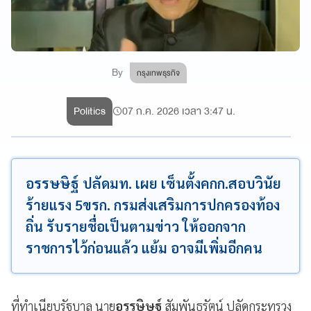
By
กรุงเทพธุรกิจ
Politics
07 ก.ค. 2026 เวลา 3:47 น.
อรรษษิฐ์ ปลัดมท. เผย เซ็นตั้งคกก.สอบวินัย
ร้ายแรง 5ขรก. กรมส่งเสริมการปกครองท้อง
ถิ่น รับรายชื่อเป็นตามข่าว ให้ออกจาก
ราชการไว้ก่อนแล้ว แย้ม อาจมีเพิ่มอีกคน
ที่ทำเนียบรัฐบาล นาย
อรรษิษฐ์
สัมพันธรัตน์ ปลัดกระทรวง