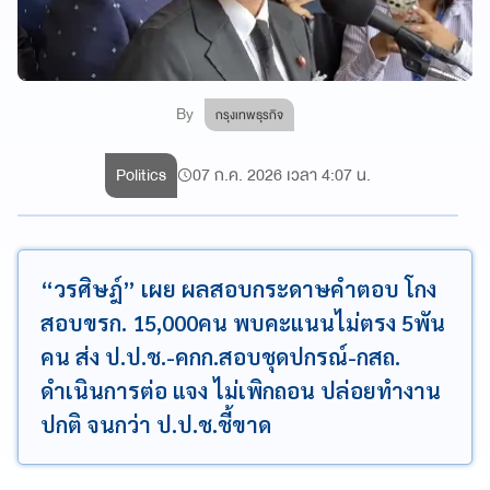
By
กรุงเทพธุรกิจ
Politics
07 ก.ค. 2026 เวลา 4:07 น.
“วรศิษฎ์” เผย ผลสอบกระดาษคำตอบ โกง
สอบขรก. 15,000คน พบคะแนนไม่ตรง 5พัน
คน ส่ง ป.ป.ช.-คกก.สอบชุดปกรณ์-กสถ.
ดำเนินการต่อ แจง ไม่เพิกถอน ปล่อยทำงาน
ปกติ จนกว่า ป.ป.ช.ชี้ขาด