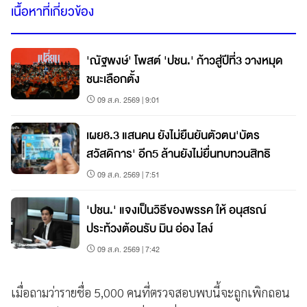
เนื้อหาที่เกี่ยวข้อง
'ณัฐพงษ์' โพสต์ 'ปชน.' ก้าวสู่ปีที่3 วางหมุด
ชนะเลือกตั้ง
09 ส.ค. 2569 | 9:01
เผย8.3 แสนคน ยังไม่ยืนยันตัวตน'บัตร
สวัสดิการ' อีก5 ล้านยังไม่ยื่นทบทวนสิทธิ
09 ส.ค. 2569 | 7:51
'ปชน.' แจงเป็นวิธีของพรรค ให้ อนุสรณ์
ประท้วงต้อนรับ มิน อ่อง ไลง์
09 ส.ค. 2569 | 7:42
เมื่อถามว่ารายชื่อ 5,000 คนที่ตรวจสอบพบนี้จะถูกเพิกถอน