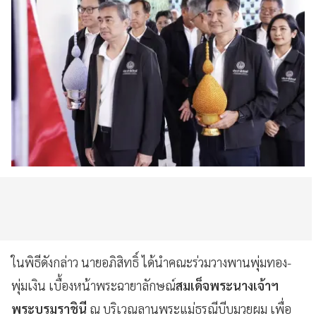
ในพิธีดังกล่าว นายอภิสิทธิ์ ได้นำคณะร่วมวางพานพุ่มทอง-
พุ่มเงิน เบื้องหน้าพระฉายาลักษณ์
สมเด็จพระนางเจ้าฯ
พระบรมราชินี
ณ บริเวณลานพระแม่ธรณีบีบมวยผม เพื่อ