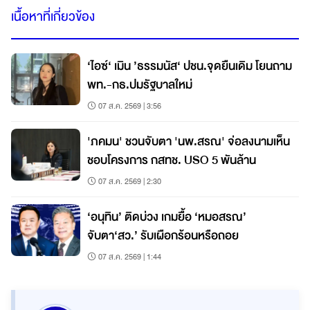
เนื้อหาที่เกี่ยวข้อง
‘ไอซ์‘ เมิน ’ธรรมนัส‘ ปชน.จุดยืนเดิม โยนถาม
พท.-กธ.ปมรัฐบาลใหม่
07 ส.ค. 2569 | 3:56
'ภคมน' ชวนจับตา 'นพ.สรณ' จ่อลงนามเห็น
ชอบโครงการ กสทช. USO 5 พันล้าน
07 ส.ค. 2569 | 2:30
‘อนุทิน’ ติดบ่วง เกมยื้อ ‘หมอสรณ’
จับตา‘สว.’ รับเผือกร้อนหรือถอย
07 ส.ค. 2569 | 1:44