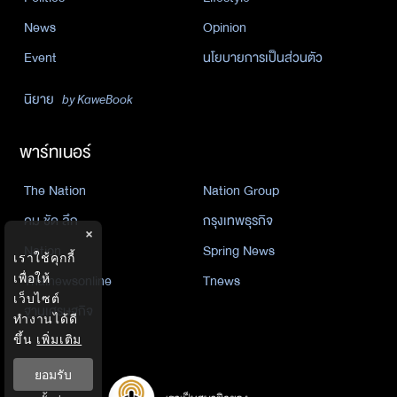
News
Opinion
Event
นโยบายการเป็นส่วนตัว
นิยาย
by KaweBook
พาร์ทเนอร์
The Nation
Nation Group
คม ชัด ลึก
กรุงเทพธุรกิจ
×
Nation
Spring News
เราใช้คุกกี้
เพื่อให้
Thainewsonline
Tnews
เว็บไซต์
ฐานเศรษฐกิจ
ทำงานได้ดี
ขึ้น
เพิ่มเติม
ยอมรับ