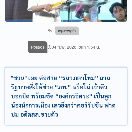
By
กรุงเทพธุรกิจ
Politics
04 ก.พ. 2026 เวลา 1:54 น.
"ชวน" เผย ต่อสาย “รมว.กลาโหม” ถาม
รัฐบาลสั่งให้ช่วย “ภท.” หรือไม่ เจ้าตัว
บอกปัด พร้อมซัด “องค์กรอิสระ” เป็นลูก
น้องนักการเมือง เลวยิ่งกว่าคอร์รัปชัน ฟาด
ปม อดีตสส.ขายตัว