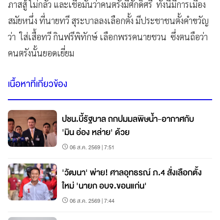
ภาสสู้ ไม่กลัว และเชื่อมั่นว่าคนตรังมีศักดิ์ศรี ทั้งนี้มีการเมือง
สมัยหนึ่ง ที่นายทวี สุระบาลลงเลือกตั้ง มีประชาชนตั้งคำขวัญ
ว่า ใส่เสื้อทวี กินฟรีพิทักษ์ เลือกพรรคนายชวน ซึ่งตนถือว่า
คนตรังนั้นยอดเยี่ยม
เนื้อหาที่เกี่ยวข้อง
ปชน.บี้รัฐบาล ถกปมมลพิษน้ำ-อากาศกับ
'มิน อ่อง หล่าย' ด้วย
06 ส.ค. 2569 | 7:51
'วัฒนา' พ่าย! ศาลอุทธรณ์ ภ.4 สั่งเลือกตั้ง
ใหม่ 'นายก อบจ.ขอนแก่น'
06 ส.ค. 2569 | 7:44