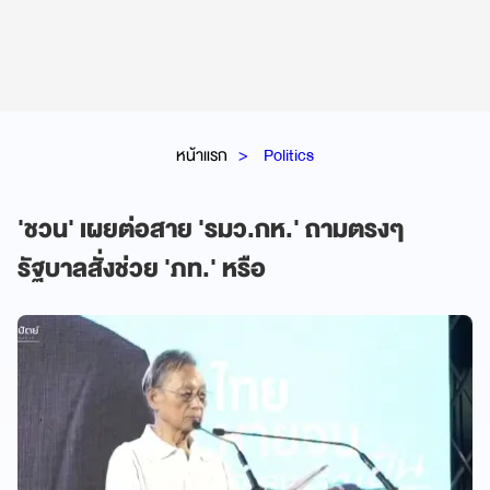
หน้าแรก
Politics
'ชวน' เผยต่อสาย 'รมว.กห.' ถามตรงๆ
รัฐบาลสั่งช่วย 'ภท.' หรือ