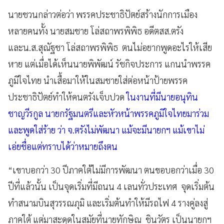
นายชวนกล่าวต่อว่า พรรคประชาธิปัตย์สร้างนักการเมือง
หลายคนทั้ง นายสมชาย โล่สถาพรพิพิธ อดีตสส.ตรัง
และน.ส.สุณัฐชา โล่สถาพรพิพิธ ตนไม่อยากพูดอะไรให้เสีย
หาย แต่เมื่อได้เห็นนายพิพัฒน์ รัชกิจประการ แกนนำพรรค
ภูมิใจไทย นำเสื้อมาให้ในสมชายใส่ต่อหน้าป้ายพรรค
ประชาธิปัตย์ทำให้คนตรังเจ็บปวด
ในงานที่มีนายอนุทิน
ชาญวีรกูล นายกรัฐมนตรีและหัวหน้าพรรคภูมิใจไทยมาร่วม
และพูดใส่ร้าย ว่า จ.ตรังไม่พัฒนา แม้จะมีนายกฯ แม้เขาไม่
เอ่ยชื่อแต่ทราบได้ว่าหมายถึงตน
“เขาบอกว่า 30 ปีภาคใต้ไม่มีการพัฒนา ตนขอบอกว่าเมื่อ 30
ปีที่แล้วนั้น เป็นจุดเริ่มที่มีถนน 4 เลนทั่วประเทศ จุดเริ่มต้น
ทำสนามบินสุวรรณภุมิ และเริ่มต้นทำให้มีรถไฟ 4 รางคู่ลงสู่
ภาคใต้ แต่มาสะดุดในสมัยที่นายทักษิณ ชินวัตร เป็นนายกฯ