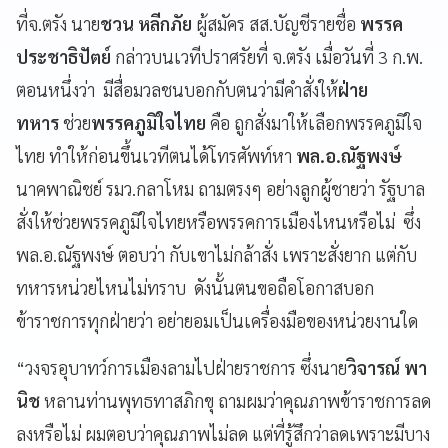
ที่จ.ตรัง นาย
ชวน หลีกภัย
ผู้สมัคร สส.บัญชีรายชื่อ
พรรค
ประชาธิปัตย์
กล่าวบนเวทีปราศรัยที่ จ.ตรัง เมื่อวันที่ 3 ก.พ.
ตอนหนึ่งว่า มีสื่อมวลชนบอกกับตนว่ามีคำสั่งให้
ฝ่าย
ทหาร
ช่วย
พรรคภูมิใจไทย
คือ ถูกสั่งมาให้เลือกพรรคภูมิใจ
ไทย ทำให้ก่อนขึ้นเวทีตนได้โทรศัพท์หา
พล.อ.ณัฐพงษ์
นาคพาณิชย์ รมว.กลาโหม ถามตรงๆ อย่างลูกผู้ชายว่า รัฐบาล
สั่งให้ช่วยพรรคภูมิใจไทยหรือพรรคการเมืองไหนหรือไม่ ซึ่ง
พล.อ.ณัฐพงษ์ ตอบว่า กับเขาไม่กล้าสั่ง เพราะสั่งยาก แต่กับ
ทหารหน่วยไหนไม่ทราบ ดังนั้นตนขอถือโอกาสบอก
ข้าราชการทุกฝ่ายว่า อย่ายอมเป็นเครื่องมือของหน่วยงานใด
“วงจรอุบาทว์การเมืองลามไปฝ่ายราชการ ซึ่งนาย
วิจารณ์ พา
นิช
หลานท่านพุทธทาสภิกขุ ถามผมว่าคุณภาพข้าราชการลด
ลงหรือไม่ ผมตอบว่าคุณภาพไม่ลด แต่ที่รู้สึกว่าลดเพราะมีบาง