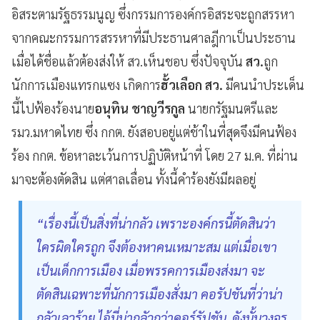
อิสระตามรัฐธรรมนูญ ซึ่งกรรมการองค์กรอิสระจะถูกสรรหา
จากคณะกรรมการสรรหาที่มีประธานศาลฎีกาเป็นประธาน
เมื่อได้ชื่อแล้วต้องส่งให้ สว.เห็นชอบ ซึ่งปัจจุบัน
สว.
ถูก
นักการเมืองแทรกแซง เกิดการ
ฮั้วเลือก สว.
มีคนนำประเด็น
นี้ไปฟ้องร้องนาย
อนุทิน ชาญวีรกูล
นายกรัฐมนตรีและ
รมว.มหาดไทย ซึ่ง กกต. ยังสอบอยู่แต่ช้าในที่สุดจึงมีคนฟ้อง
ร้อง กกต. ข้อหาละเว้นการปฏิบัติหน้าที่ โดย 27 ม.ค. ที่ผ่าน
มาจะต้องตัดสิน แต่ศาลเลื่อน ทั้งนี้คำร้องยังมีผลอยู่
“เรื่องนี้เป็นสิ่งที่น่ากลัว เพราะองค์กรนี้ตัดสินว่า
ใครผิดใครถูก จึงต้องหาคนเหมาะสม แต่เมื่อเขา
เป็นเด็กการเมือง เมื่อพรรคการเมืองส่งมา จะ
ตัดสินเฉพาะที่นักการเมืองสั่งมา คอรัปชันที่ว่าน่า
กลัวเลวร้าย ไอ้นี่น่ากลัวกว่าคอร์รัปชัน ดังนั้นวงจร