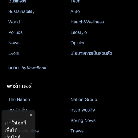
Business
Tech
Sustainability
Auto
World
Health&Wellness
Politics
Lifestyle
News
Opinion
Event
นโยบายการเป็นส่วนตัว
นิยาย
by KaweBook
พาร์ทเนอร์
The Nation
Nation Group
คม ชัด ลึก
กรุงเทพธุรกิจ
×
Nation
Spring News
เราใช้คุกกี้
Thainewsonline
Tnews
เพื่อให้
เว็บไซต์