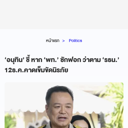
หน้าแรก
Politics
‘อนุทิน’ ชี้ หาก ‘พท.’ ซักฟอก ว่าตาม ‘รธน.’
12ธ.ค.คาดเข็มขัดนิรภัย