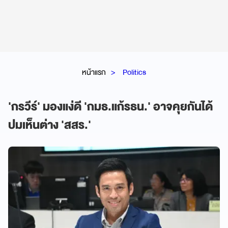
หน้าแรก
Politics
'กรวีร์' มองแง่ดี 'กมธ.แก้รธน.' อาจคุยกันได้
ปมเห็นต่าง 'สสร.'