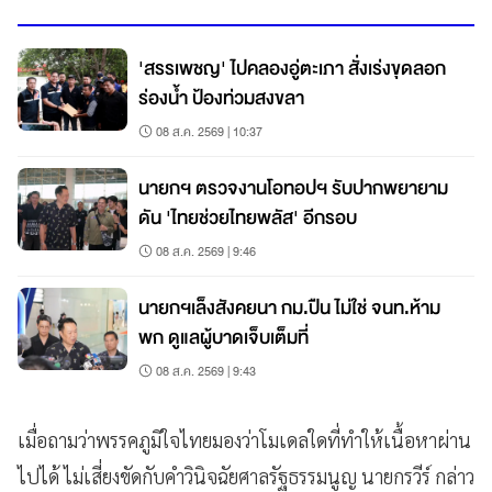
'สรรเพชญ' ไปคลองอู่ตะเภา สั่งเร่งขุดลอก
ร่องน้ำ ป้องท่วมสงขลา
08 ส.ค. 2569 | 10:37
นายกฯ ตรวจงานโอทอปฯ รับปากพยายาม
ดัน 'ไทยช่วยไทยพลัส' อีกรอบ
08 ส.ค. 2569 | 9:46
นายกฯเล็งสังคยนา กม.ปืน ไม่ใช่ จนท.ห้าม
พก ดูแลผู้บาดเจ็บเต็มที่
08 ส.ค. 2569 | 9:43
เมื่อถามว่าพรรคภูมิใจไทยมองว่าโมเดลใดที่ทำให้เนื้อหาผ่าน
ไปได้ ไม่เสี่ยงขัดกับคำวินิจฉัยศาลรัฐธรรมนูญ นายกรวีร์ กล่าว