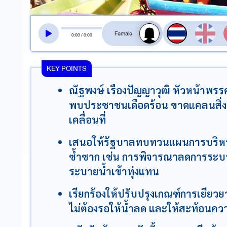
สลับเสียงอ่าน
0
:
00
/
0
:
00
KEY POINTS
ณัฐพงษ์ เรืองปัญญาวุฒิ หัวหน้าพรร
พบประชาชนเดือดร้อน ขาดแคลนสิ่
เคลื่อนที่
เสนอให้รัฐบาลทบทวนแผนการบริหารจ
ซ้ำซาก เช่น การพิจารณาลดการระบา
ระบายน้ำเข้าทุ่งแทน
เรียกร้องให้ปรับปรุงเกณฑ์การเยียวยา
ไม่ต้องรอให้น้ำลด และให้สะท้อนคว