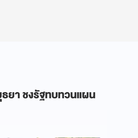
 อยุธยา ชงรัฐทบทวนแผน