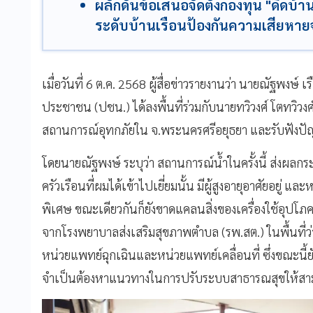
ผลักดันข้อเสนอจัดตั้งกองทุน "ดีดบ้
ระดับบ้านเรือนป้องกันความเสียหา
เมื่อวันที่ 6 ต.ค. 2568 ผู้สื่อข่าวรายงานว่า นายณัฐพงษ์
ประชาชน (ปชน.) ได้ลงพื้นที่ร่วมกับนายทวิวงศ์ โตทวิว
สถานการณ์อุทกภัยใน จ.พระนครศรีอยุธยา และรับฟังปั
โดยนายณัฐพงษ์ ระบุว่า สถานการณ์น้ำในครั้งนี้ ส่งผล
ครัวเรือนที่ผมได้เข้าไปเยี่ยมนั้น มีผู้สูงอายุอาศัยอยู่ แล
พิเศษ ขณะเดียวกันก็ยังขาดแคลนสิ่งของเครื่องใช้อุปโภค
จากโรงพยาบาลส่งเสริมสุขภาพตำบล (รพ.สต.) ในพื้นที่ว่า
หน่วยแพทย์ฉุกเฉินและหน่วยแพทย์เคลื่อนที่ ซึ่งขณะนี้
จำเป็นต้องหาแนวทางในการปรับระบบสาธารณสุขให้สามารถ