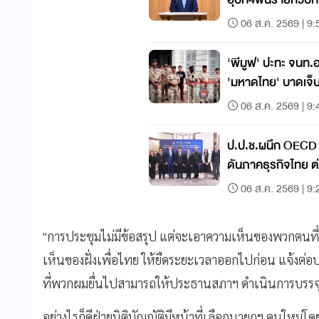
06 ส.ค. 2569 | 9:
'พีมูฟ' ปะทะ จนท.
'มหาดไทย' บาดเจ็
06 ส.ค. 2569 | 9:
ป.ป.ช.ผนึก OECD 
ดันภาคธุรกิจไทย ต
06 ส.ค. 2569 | 9:
"การประชุมไม่มีข้อสรุป แต่จะเอาความเห็นของพวกตนที่
เห็นของฝั่งเพื่อไทย ให้ยืดระยะเวลาออกไปก่อน แจ้งต่อป
ที่พวกผมยื่นไปสามารถให้ประธานสภาฯ ดำเนินการบรรจุว
อย่างไรก็ดีฝ่ายนิติบัญญัติมีหน้าที่เลือกนายกฯ คนใหม่