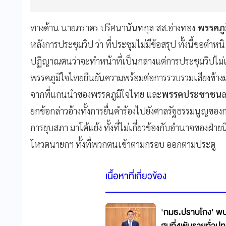
ทางด้าน นายภราดร ปริศนานันทกุล สส.อ่างทอง
พรรคภู
หลังการประชุมวิป ว่า ที่ประชุมไม่มีข้อสรุป ทั้งนี้ขอตำ
ปฏิญาณตนว่าจะทำหน้าที่เป็นกลางแต่การประชุมวิปไม่เป็นก
พรรคภูมิใจไทยยืนยันความพร้อมต่อการรวบรวมเสียงข้า
จากที่แกนนำของพรรคภูมิใจไทย และ
พรรคประชาชน
ล
ยกข้อกล่าวอ้างทั้งการยื่นคำร้องไปยังศาลรัฐธรรมนูญขอ
การยุบสภา มาโต้แย้ง ทั้งที่ไม่เกี่ยวข้องกับอำนาจของฝ่
โหวตนายกฯ ทั้งที่พวกตนเข้าตามกรอบ ออกตามประตู
เนื้อหาที่เกี่ยวข้อง
'กมธ.ปราบโกง' พบกล
ฮุบที่4พันรายทั่วปท