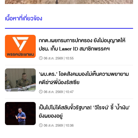
เนื้อหาที่เกี่ยวข้อง
กกต.เผยกรมการปกครอง ยังไม่อนุญาตให้
ปชน. เก็บ Laser ID สมาชิกพรรคฯ
06 ส.ค. 2569 | 10:55
'ผบ.ตร.' โอดสังคมมองไม่เห็นความพยายาม
คดีฆ่า2พี่น้องรัสเซีย
06 ส.ค. 2569 | 10:47
เป็นไปไม่ได้สลับขั้วรัฐบาล! 'วิโรจน์' ชี้ 'น้ำเงิน'
ยังผยองอยู่
06 ส.ค. 2569 | 10:36