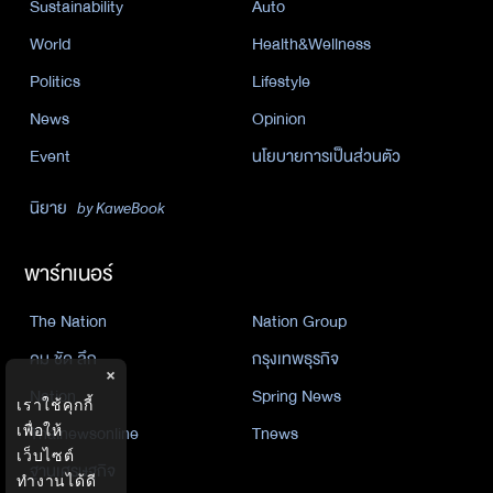
Sustainability
Auto
World
Health&Wellness
Politics
Lifestyle
News
Opinion
Event
นโยบายการเป็นส่วนตัว
นิยาย
by KaweBook
พาร์ทเนอร์
The Nation
Nation Group
คม ชัด ลึก
กรุงเทพธุรกิจ
×
Nation
Spring News
เราใช้คุกกี้
เพื่อให้
Thainewsonline
Tnews
เว็บไซต์
ฐานเศรษฐกิจ
ทำงานได้ดี