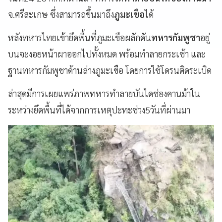
จ.ศรีสะเกษ ซึ่งสามารถขึ้นมาถึง
ภูมะเขือ
ได้
หลังทหารไทยเข้ายึดพื้นที่ภูมะเขือผลักดัน
ทหารกัมพูชา
อยู่
บนจะงอยหน้าผาออกไปทั้งหมด พร้อมทำลายกระเช้า และ
ฐานทหารกัมพูชาด้านล่างภูมะเขือ โดยการใช้โดรนติดระเบิด
ล่าสุดมีการเผยแพร่ภาพทหารทำลายบันไดช่องคานม้าใน
ระหว่างยึดพื้นที่ได้จากการเหตุปะทะช่วง5วันที่ผ่านมา