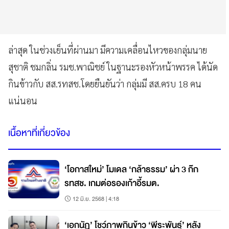
ล่าสุด ในช่วงเย็นที่ผ่านมา มีความเคลื่อนไหวของกลุ่มนาย
สุชาติ ชมกลิ่น รมช.พาณิชย์ ในฐานะรองหัวหน้าพรรค ได้นัด
กินข้าวกับ สส.รทสช.โดยยืนยันว่า กลุ่มมี สส.ครบ 18 คน
แน่นอน
เนื้อหาที่เกี่ยวข้อง
‘โอกาสใหม่’ โมเดล ‘กล้าธรรม’ ผ่า 3 ก๊ก
รทสช. เกมต่อรองเก้าอี้รมต.
12 มิ.ย. 2568 | 4:18
‘เอกนัฏ’ โชว์ภาพกินข้าว ‘พีระพันธุ์’ หลัง