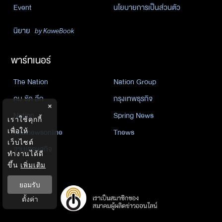
Event
นโยบายการเป็นส่วนตัว
นิยาย
by KaweBook
พาร์ทเนอร์
The Nation
Nation Group
คม ชัด ลึก
กรุงเทพธุรกิจ
×
Nation
Spring News
เราใช้คุกกี้
เพื่อให้
Thainewsonline
Tnews
เว็บไซต์
ฐานเศรษฐกิจ
ทำงานได้ดี
ขึ้น
เพิ่มเติม
ยอมรับ
ตั้งค่า