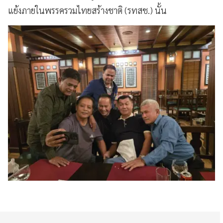
แย้งภายในพรรครวมไทยสร้างชาติ (รทสช.) นั้น