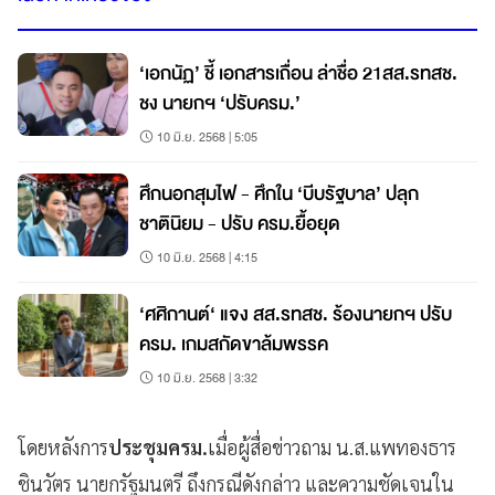
‘เอกนัฏ’ ชี้ เอกสารเถื่อน ล่าชื่อ 21สส.รทสช.
ชง นายกฯ ‘ปรับครม.’
10 มิ.ย. 2568 | 5:05
ศึกนอกสุมไฟ - ศึกใน ‘บีบรัฐบาล’ ปลุก
ชาตินิยม - ปรับ ครม.ยื้อยุด
10 มิ.ย. 2568 | 4:15
‘ศศิกานต์‘ แจง สส.รทสช. ร้องนายกฯ ปรับ
ครม. เกมสกัดขาล้มพรรค
10 มิ.ย. 2568 | 3:32
โดยหลังการ
ประชุมครม.
เมื่อผู้สื่อข่าวถาม น.ส.แพทองธาร
ชินวัตร นายกรัฐมนตรี ถึงกรณีดังกล่าว และความชัดเจนใน