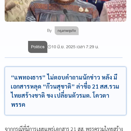
By
กรุงเทพธุรกิจ
Politics
10 มิ.ย. 2025 เวลา 7:29 น.
“แพทองธาร” ไม่ตอบคำถามนักข่าว หลัง มี
เอกสารหลุด “ก๊วนสุชาติ” ล่าชื่อ 21 สส.รวม
ไทยสร้างชาติ ชง เปลี่ยนตัวรมต. โควตา
พรรค
จากกรณีที่มีการเผยแพร่เอกสาร 21 สส. พรรครวมไทยสร้าง