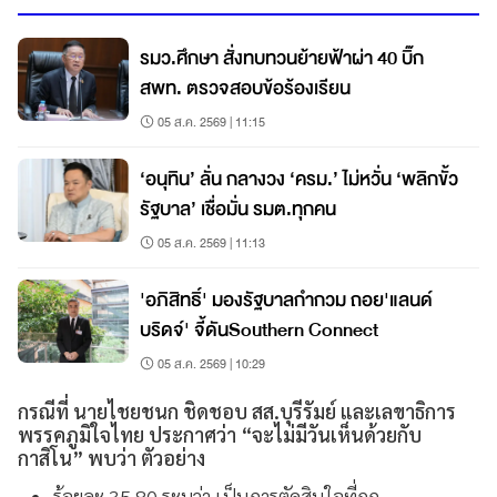
รมว.ศึกษา สั่งทบทวนย้ายฟ้าผ่า 40 บิ๊ก
สพท. ตรวจสอบข้อร้องเรียน
05 ส.ค. 2569 | 11:15
‘อนุทิน’ ลั่น กลางวง ‘ครม.’ ไม่หวั่น ‘พลิกขั้ว
รัฐบาล’ เชื่อมั่น รมต.ทุกคน
05 ส.ค. 2569 | 11:13
'อภิสิทธิ์' มองรัฐบาลกำกวม ถอย'แลนด์
บริดจ์' จี้ดันSouthern Connect
05 ส.ค. 2569 | 10:29
กรณีที่ นายไชยชนก ชิดชอบ สส.บุรีรัมย์ และเลขาธิการ
พรรคภูมิใจไทย ประกาศว่า “จะไม่มีวันเห็นด้วยกับ
กาสิโน” พบว่า ตัวอย่าง
ร้อยละ 35.80 ระบุว่า เป็นการตัดสินใจที่ถูก